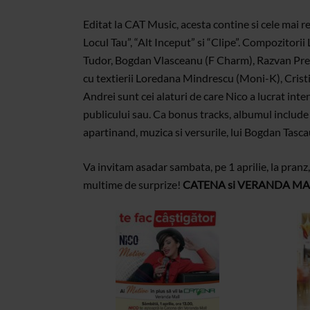
Editat la CAT Music, acesta contine si cele mai re
Locul Tau”, “Alt Inceput” si “Clipe”. Compozitor
Tudor, Bogdan Vlasceanu (F Charm), Razvan Pre
cu textierii Loredana Mindrescu (Moni-K), Crist
Andrei sunt cei alaturi de care Nico a lucrat inte
publicului sau.
Ca bonus tracks, albumul include
apartinand, muzica si versurile, lui Bogdan Tasc
Va invitam asadar sambata, pe 1 aprilie, la pran
multime de surprize!
CATENA si VERANDA MALL 