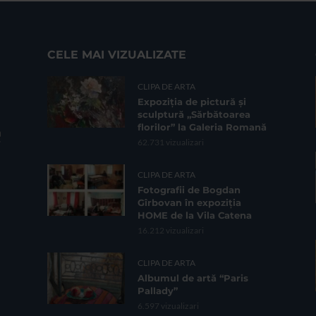
CELE MAI VIZUALIZATE
CLIPA DE ARTA
Expoziția de pictură și
sculptură „Sărbătoarea
florilor” la Galeria Romană
62.731 vizualizari
CLIPA DE ARTA
Fotografii de Bogdan
Gîrbovan în expoziția
HOME de la Vila Catena
16.212 vizualizari
CLIPA DE ARTA
Albumul de artă “Paris
Pallady”
6.597 vizualizari