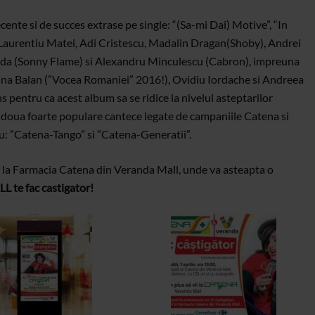
cente si de succes extrase pe single: “(Sa-mi Dai) Motive”, “In
ii Laurentiu Matei, Adi Cristescu, Madalin Dragan(Shoby), Andrei
da (Sonny Flame) si Alexandru Minculescu (Cabron), impreuna
ina Balan (”Vocea Romaniei” 2016!), Ovidiu Iordache si Andreea
ns pentru ca acest album sa se ridice la nivelul asteptarilor
 doua foarte populare cantece legate de campaniile Catena si
au: ”Catena-Tango” si ”Catena-Generatii”.
z, la Farmacia Catena din Veranda Mall, unde va asteapta o
te fac castigator!