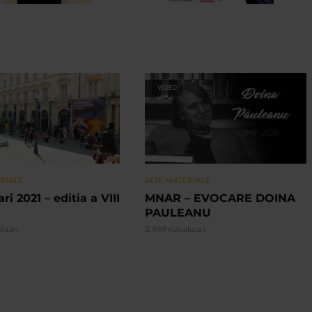
VIDEO
ERIALE
ALTE MATERIALE
ri 2021 – editia a VIII
MNAR – EVOCARE DOINA
PAULEANU
lizari
2.949 vizualizari