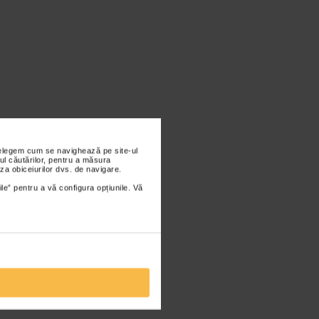
nțelegem cum se navighează pe site-ul
ul căutărilor, pentru a măsura
za obiceiurilor dvs. de navigare.
ile” pentru a vă configura opțiunile. Vă