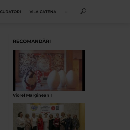
I CURATORI
VILA CATENA
···
RECOMANDĂRI
Viorel Marginean I