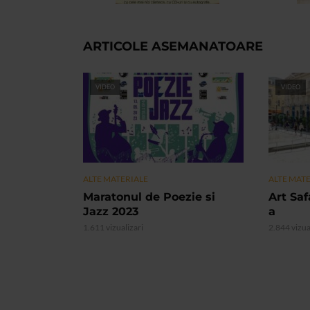
ARTICOLE ASEMANATOARE
VIDEO
VIDEO
ALTE MATERIALE
ALTE MAT
Maratonul de Poezie si
Art Safa
Jazz 2023
a
1.611 vizualizari
2.844 vizua