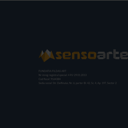
FUNDATIA FILDAS ART
Nr inreg registrul special: 4 PJ/ 29.01.2013
Cod fiscal: 9164384
Sediu social: Str. Delfinului, Nr. 6, parter Bl. 42, Sc. 4, Ap. 197, Sector 2