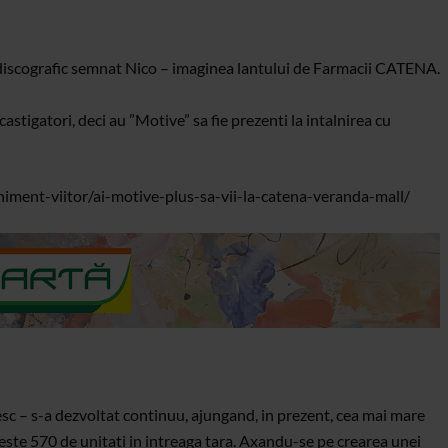
 discografic semnat Nico – imaginea lantului de Farmacii CATENA.
castigatori, deci au ”Motive” sa fie prezenti la intalnirea cu
niment-viitor/ai-motive-plus-sa-vii-la-catena-veranda-mall/
c – s-a dezvoltat continuu, ajungand, in prezent, cea mai mare
ste 570 de unitati in intreaga tara. Axandu-se pe crearea unei