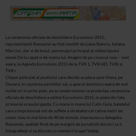
La ceremonia oficiala de deschidere Eurovision 2015,
reprezentantii Romaniei au fost insotiti de Liana Stanciu, Iuliana
Marciuc, dar si de Ionut, personajul principal al videoclipului
piesei De la capat si de mama lui. Imagini de pe covorul rosu – luni
seara, la Agenda Eurovision 2015 de la TVR 1, TVR HD, TVRi si
TVR+
Chipul pistruiat al pustiului care decide sa plece spre Viena, pe
Dunare, in cautarea parintilor sai, a aparut duminica seara de mai
multe ori in prim-plan, pe ecranele imense ce proiectau ceremonia
oficiala de deschidere a editiei Eurovision 2015, in piata din fata
primariei orasului gazda. Cu mana in mana lui Calin Goia, baietelul
care a impresionat mii de suflete a strabatut cei cativa metri de
covor rosu in mai bine de 40 de minute, impreuna cu delegatia
Romaniei, asaltati fiind de pe margini de jurnalistii dornici sa ii
fotografieze si sa discute cu membrii trupei Voltaj.