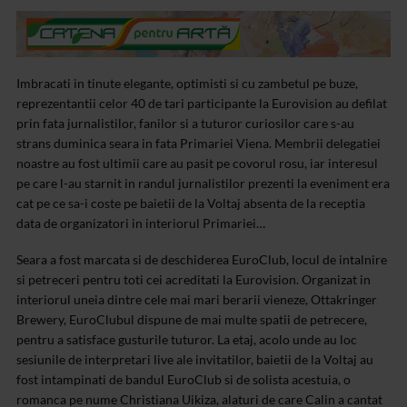
Imbracati in tinute elegante, optimisti si cu zambetul pe buze,
reprezentantii celor 40 de tari participante la Eurovision au defilat
prin fata jurnalistilor, fanilor si a tuturor curiosilor care s-au
strans duminica seara in fata Primariei Viena. Membrii delegatiei
noastre au fost ultimii care au pasit pe covorul rosu, iar interesul
pe care l-au starnit in randul jurnalistilor prezenti la eveniment era
cat pe ce sa-i coste pe baietii de la Voltaj absenta de la receptia
data de organizatori in interiorul Primariei…
Seara a fost marcata si de deschiderea EuroClub, locul de intalnire
si petreceri pentru toti cei acreditati la Eurovision. Organizat in
interiorul uneia dintre cele mai mari berarii vieneze, Ottakringer
Brewery, EuroClubul dispune de mai multe spatii de petrecere,
pentru a satisface gusturile tuturor. La etaj, acolo unde au loc
sesiunile de interpretari live ale invitatilor, baietii de la Voltaj au
fost intampinati de bandul EuroClub si de solista acestuia, o
romanca pe nume Christiana Uikiza, alaturi de care Calin a cantat