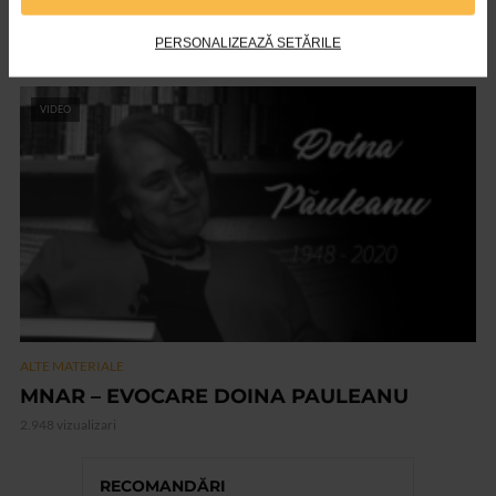
Art Safari 2021 – editia a VIII a
PERSONALIZEAZĂ SETĂRILE
2.841 vizualizari
VIDEO
ALTE MATERIALE
MNAR – EVOCARE DOINA PAULEANU
2.948 vizualizari
RECOMANDĂRI