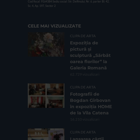
Cod fiscal: 9164384
Sediu social: Str. Delfinului, Nr. 6, parter Bl. 42,
Sc. 4, Ap. 197, Sector 2
CELE MAI VIZUALIZATE
CLIPA DE ARTA
Expoziția de
pictură și
sculptură „Sărbăt
oarea florilor” la
Galeria Romană
62.729 vizualizari
CLIPA DE ARTA
Fotografii de
Bogdan Gîrbovan
în expoziția HOME
de la Vila Catena
16.210 vizualizari
CLIPA DE ARTA
Lansarea cărții