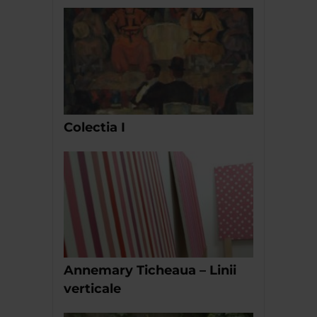
Colectia I
Annemary Ticheaua – Linii
verticale