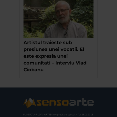
Artistul traieste sub
presiunea unei vocatii. El
este expresia unei
comunitati – Interviu Vlad
Ciobanu
FUNDATIA FILDAS ART
Nr inreg registrul special: 4 PJ/ 29.01.2013