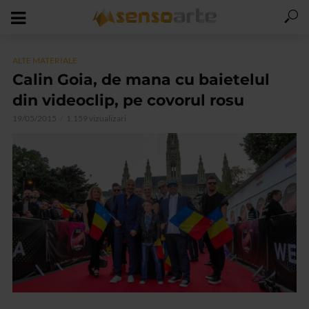
ALTE MATERIALE
Calin Goia, de mana cu baietelul
din videoclip, pe covorul rosu
19/05/2015
1.159 vizualizari