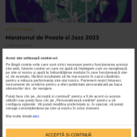
ALTE MATERIALE
Maratonul de Poezie si Jazz 2023
1.610 vizualizari
Acest site utilizează cookie-uri
VIDEO
Pe lângă cookie-urile care sunt strict necesare pentru funcționarea acestui
site web, folosim cookie-uri care ne ajută să înțelegem cum se navighează
pe site-ul nostru și ajută la îmbunătățirea modului în care funcționează site-
ul, de exemplu, făcând rezultatele să fie mai exacte în cazul căutărilor,
pentru a măsura performanța site-ului nostru. Partenerii noștri folosesc
instrumente de urmărire pentru a oferi publicitate personalizată pe baza
obiceiurilor dvs. de navigare.
Puteți face clic pe „Acceptă si continuă” pentru a fi de acord cu aceste
utilizări sau puteți face clic pe „Personalizează setările” pentru a vă
configura opțiunile. Vă puteți modifica preferințele și, în special, vă puteți
retrage consimțământul pe site-ul nostru în orice moment.
Mai multe detalii
aici
.
ALTE MATERIALE
ACCEPTĂ SI CONTINUĂ