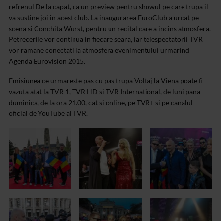
refrenul De la capat, ca un preview pentru showul pe care trupa il
va sustine joi in acest club.
La inaugurarea EuroClub a urcat pe
scena si Conchita Wurst, pentru un recital care a incins atmosfera.
Petrecerile vor continua in fiecare seara, iar telespectatorii TVR
vor ramane conectati la atmosfera evenimentului urmarind
Agenda Eurovision 2015.
Emisiunea ce urmareste pas cu pas trupa Voltaj la Viena poate fi
vazuta atat la TVR 1, TVR HD si TVR International, de luni pana
duminica, de la ora 21.00, cat si online, pe TVR+ si pe canalul
oficial de YouTube al TVR.