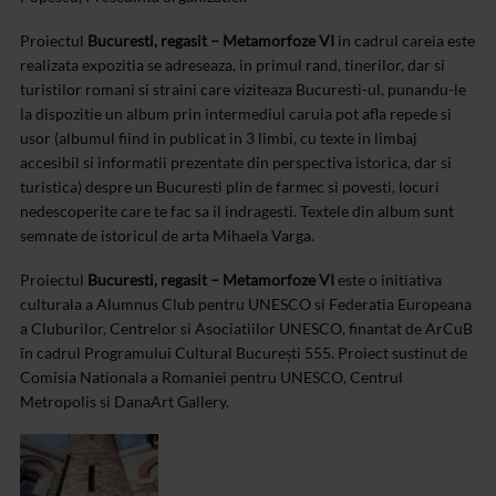
Proiectul
Bucuresti, regasit – Metamorfoze VI
in cadrul careia este
realizata expozitia se adreseaza, in primul rand, tinerilor, dar si
turistilor romani si straini care viziteaza Bucuresti-ul, punandu-le
la dispozitie un album prin intermediul caruia pot afla repede si
usor (albumul fiind in publicat in 3 limbi, cu texte in limbaj
accesibil si informatii prezentate din perspectiva istorica, dar si
turistica) despre un Bucuresti plin de farmec si povesti, locuri
nedescoperite care te fac sa il indragesti. Textele din album sunt
semnate de istoricul de arta Mihaela Varga.
Proiectul
Bucuresti, regasit – Metamorfoze VI
este o initiativa
culturala a Alumnus Club pentru UNESCO si Federatia Europeana
a Cluburilor, Centrelor si Asociatiilor UNESCO, finantat de ArCuB
în cadrul Programului Cultural București 555. Proiect sustinut de
Comisia Nationala a Romaniei pentru UNESCO, Centrul
Metropolis si DanaArt Gallery.