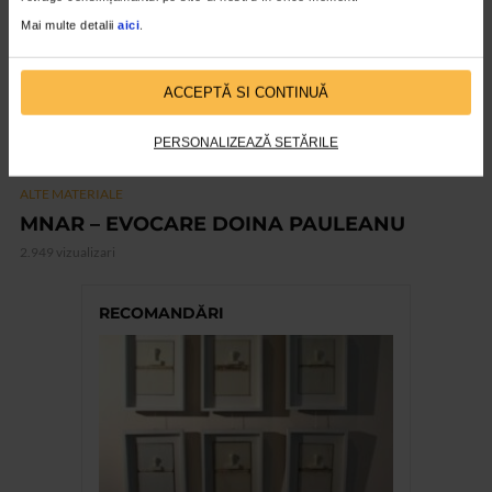
Mai multe detalii
aici
.
ACCEPTĂ SI CONTINUĂ
PERSONALIZEAZĂ SETĂRILE
ALTE MATERIALE
MNAR – EVOCARE DOINA PAULEANU
2.949 vizualizari
RECOMANDĂRI