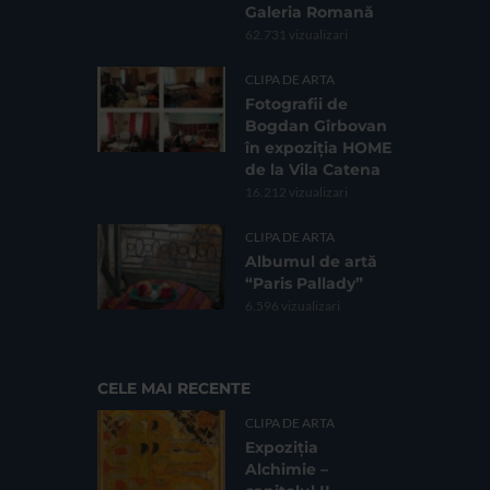
Galeria Romană
62.731 vizualizari
CLIPA DE ARTA
Fotografii de
Bogdan Gîrbovan
în expoziția HOME
de la Vila Catena
16.212 vizualizari
CLIPA DE ARTA
Albumul de artă
“Paris Pallady”
6.596 vizualizari
CELE MAI RECENTE
CLIPA DE ARTA
Expoziția
Alchimie –