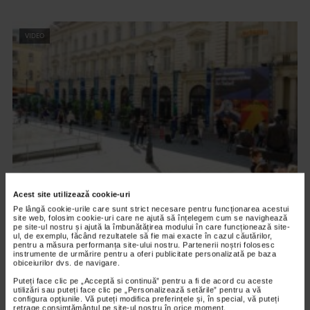
VIDEO
Acest site utilizează cookie-uri
ALTE MATERIALE
Pe lângă cookie-urile care sunt strict necesare pentru funcționarea acestui
Art Safari 2021 – editia a VIII a
site web, folosim cookie-uri care ne ajută să înțelegem cum se navighează
pe site-ul nostru și ajută la îmbunătățirea modului în care funcționează site-
2.844 vizualizari
ul, de exemplu, făcând rezultatele să fie mai exacte în cazul căutărilor,
pentru a măsura performanța site-ului nostru. Partenerii noștri folosesc
instrumente de urmărire pentru a oferi publicitate personalizată pe baza
obiceiurilor dvs. de navigare.
VIDEO
Puteți face clic pe „Acceptă si continuă” pentru a fi de acord cu aceste
utilizări sau puteți face clic pe „Personalizează setările” pentru a vă
configura opțiunile. Vă puteți modifica preferințele și, în special, vă puteți
retrage consimțământul pe site-ul nostru în orice moment.