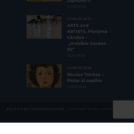
capitolul II
07/08/2026
CLIPA DE ARTA
ARTS and
ARTISTS. Floriama
Cândea –
„Invisible Garden
#2”
30/07/2026
CLIPA DE ARTA
Nicolae Tonitza –
Pictor al copiilor
29/07/2026
POLITICĂ DE CONFIDENȚIALITATE
| COPYRIGHT © 2026 TONICA GROUP