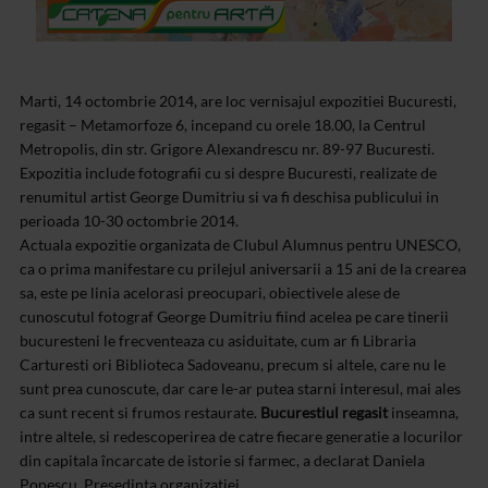
Marti, 14 octombrie 2014, are loc vernisajul expozitiei Bucuresti,
regasit – Metamorfoze 6, incepand cu orele 18.00, la Centrul
Metropolis, din str. Grigore Alexandrescu nr. 89-97 Bucuresti.
Expozitia include fotografii cu si despre Bucuresti, realizate de
renumitul artist George Dumitriu si va fi deschisa publicului in
perioada 10-30 octombrie 2014.
Actuala expozitie organizata de Clubul Alumnus pentru UNESCO,
ca o prima manifestare cu prilejul aniversarii a 15 ani de la crearea
sa, este pe linia acelorasi preocupari, obiectivele alese de
cunoscutul fotograf George Dumitriu fiind acelea pe care tinerii
bucuresteni le frecventeaza cu asiduitate, cum ar fi Libraria
Carturesti ori Biblioteca Sadoveanu, precum si altele, care nu le
sunt prea cunoscute, dar care le-ar putea starni interesul, mai ales
ca sunt recent si frumos restaurate.
Bucurestiul regasit
inseamna,
intre altele, si redescoperirea de catre fiecare generatie a locurilor
din capitala încarcate de istorie si farmec, a declarat Daniela
Popescu, Presedinta organizatiei.