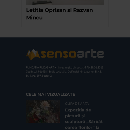
Letitia Oprisan si Razvan
Mincu
FUNDATIA FILDAS ART
Nr inreg registrul special: 4 PJ/ 29.01.2013
Cod fiscal: 9164384
Sediu social: Str. Delfinului, Nr. 6, parter Bl. 42,
Sc. 4, Ap. 197, Sector 2
CELE MAI VIZUALIZATE
CLIPA DE ARTA
Expoziția de
pictură și
sculptură „Sărbăt
oarea florilor” la