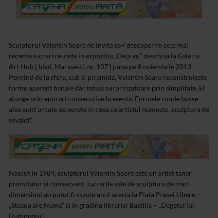
Sculptorul Valentin Soare ne invita sa-i descoperim cele mai
recente lucrari reunite in expozitia „Deja vu” deschisa la Galeria
Art Hub ( blvd. Marasesti, nr. 107 ) pana pe 8 noiembrie 2013.
Pornind de la sfera, cub si piramida, Valentin Soare reconstruieste
forme aparent banale dar totusi surprinzatoare prin simplitate. El
ajunge prin epurari consecutive la esenta. Formele ronde bosse
albe sunt urcate pe perete in ceea ce artistul numeste „sculptura de
sevalet”.
Nascut in 1984, sculptorul Valentin Soare este un artist tanar
promitator si consecvent, lucrarile sale de sculptura de mari
dimensiuni au putut fi vazute anul acesta la Piata Presei Libere –
„Steaua are Nume” si in gradina librariei Bastilia – „Degetul lui
Dumnezeu”.