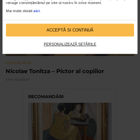
retrage consimțământul pe site-ul nostru în orice moment.
Mai multe detalii
aici
.
ACCEPTĂ SI CONTINUĂ
PERSONALIZEAZĂ SETĂRILE
CLIPA DE ARTA
Nicolae Tonitza – Pictor al copiilor
164 vizualizari
RECOMANDĂRI