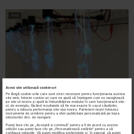
VIDEO
CLIPA DE ARTA
Acest site utilizează cookie-uri
ARTS and ARTISTS. Floriama Cândea –
Pe lângă cookie-urile care sunt strict necesare pentru funcționarea acestui
site web, folosim cookie-uri care ne ajută să înțelegem cum se navighează
„Invisible Garden #2”
pe site-ul nostru și ajută la îmbunătățirea modului în care funcționează site-
ul, de exemplu, făcând rezultatele să fie mai exacte în cazul căutărilor,
145 vizualizari
pentru a măsura performanța site-ului nostru. Partenerii noștri folosesc
instrumente de urmărire pentru a oferi publicitate personalizată pe baza
obiceiurilor dvs. de navigare.
VIDEO
Puteți face clic pe „Acceptă si continuă” pentru a fi de acord cu aceste
utilizări sau puteți face clic pe „Personalizează setările” pentru a vă
configura opțiunile. Vă puteți modifica preferințele și, în special, vă puteți