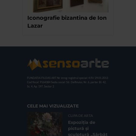
Iconografie bizantina de Ion
Lazar
FUNDATIA FILDAS ART
Nr inreg registrul special: 4 PJ/ 29.01.2013
Cod fiscal: 9164384
Sediu social: Str. Delfinului, Nr. 6, parter Bl. 42,
Sc. 4, Ap. 197, Sector 2
CELE MAI VIZUALIZATE
CLIPA DE ARTA
Expoziția de
pictură și
sculptură „Sărbăt