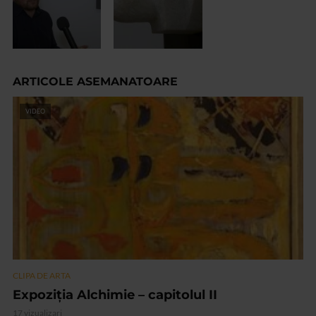
ARTICOLE ASEMANATOARE
VIDEO
CLIPA DE ARTA
Expoziția Alchimie – capitolul II
17 vizualizari