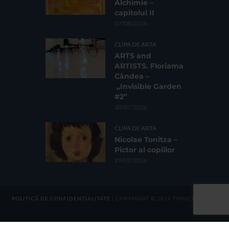
Alchimie –
capitolul II
07/08/2026
CLIPA DE ARTA
ARTS and
ARTISTS. Floriama
Cândea –
„Invisible Garden
#2”
30/07/2026
CLIPA DE ARTA
Nicolae Tonitza –
Pictor al copiilor
29/07/2026
POLITICĂ DE CONFIDENȚIALITATE
| COPYRIGHT © 2026 TONICA GROUP