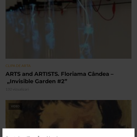
CLIPA DE ARTA
ARTS and ARTISTS. Floriama Cândea –
„Invisible Garden #2”
132 vizualizari
VIDEO