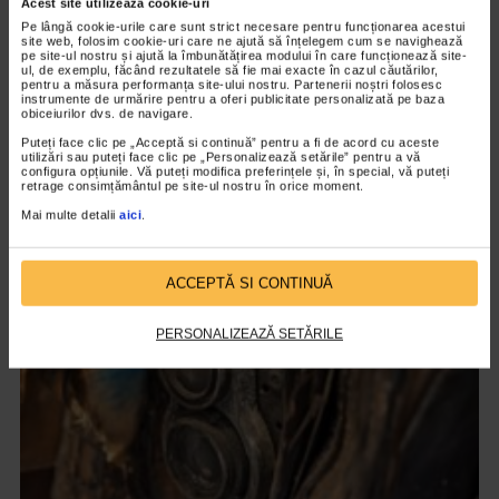
Acest site utilizează cookie-uri
Pe lângă cookie-urile care sunt strict necesare pentru funcționarea acestui
site web, folosim cookie-uri care ne ajută să înțelegem cum se navighează
pe site-ul nostru și ajută la îmbunătățirea modului în care funcționează site-
ul, de exemplu, făcând rezultatele să fie mai exacte în cazul căutărilor,
pentru a măsura performanța site-ului nostru. Partenerii noștri folosesc
instrumente de urmărire pentru a oferi publicitate personalizată pe baza
obiceiurilor dvs. de navigare.
Puteți face clic pe „Acceptă si continuă” pentru a fi de acord cu aceste
CLIPA DE ARTA
utilizări sau puteți face clic pe „Personalizează setările” pentru a vă
configura opțiunile. Vă puteți modifica preferințele și, în special, vă puteți
Nicolae Tonitza – Pictor al copiilor
retrage consimțământul pe site-ul nostru în orice moment.
149 vizualizari
Mai multe detalii
aici
.
VIDEO
ACCEPTĂ SI CONTINUĂ
PERSONALIZEAZĂ SETĂRILE