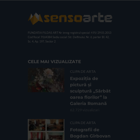
FUNDATIA FILDAS ART
Nr inreg registrul special: 4 PJ/ 29.01.2013
Cod fiscal: 9164384
Sediu social: Str. Delfinului, Nr. 6, parter Bl. 42,
Sc. 4, Ap. 197, Sector 2
CELE MAI VIZUALIZATE
CLIPA DE ARTA
Expoziția de
pictură și
sculptură „Sărbăt
oarea florilor” la
Galeria Romană
62.729 vizualizari
CLIPA DE ARTA
Fotografii de
Bogdan Gîrbovan