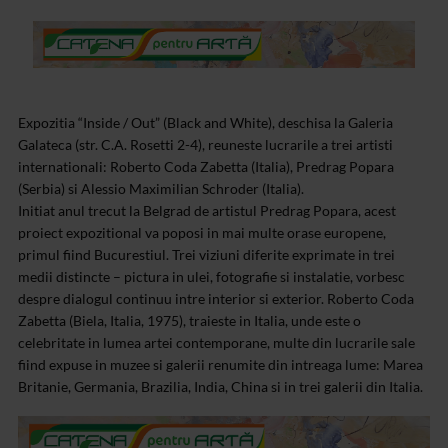
Expozitia “Inside / Out” (Black and White), deschisa la Galeria
Galateca (str. C.A. Rosetti 2-4), reuneste lucrarile a trei artisti
internationali: Roberto Coda Zabetta (Italia), Predrag Popara
(Serbia) si Alessio Maximilian Schroder (Italia).
Initiat anul trecut la Belgrad de artistul Predrag Popara, acest
proiect expozitional va poposi in mai multe orase europene,
primul fiind Bucurestiul. Trei viziuni diferite exprimate in trei
medii distincte – pictura in ulei, fotografie si instalatie, vorbesc
despre dialogul continuu intre interior si exterior.
Roberto Coda
Zabetta (Biela, Italia, 1975), traieste in Italia, unde este o
celebritate in lumea artei contemporane, multe din lucrarile sale
fiind expuse in muzee si galerii renumite din intreaga lume: Marea
Britanie, Germania, Brazilia, India, China si in trei galerii din Italia.