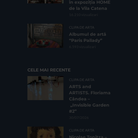
în expoziția HOME
de la Vila Catena
16.210 vizualizari
CLIPA DE ARTA
Albumul de artă
“Paris Pallady”
6.593 vizualizari
CELE MAI RECENTE
CLIPA DE ARTA
ARTS and
ARTISTS. Floriama
Cândea –
„Invisible Garden
#2”
30/07/2026
CLIPA DE ARTA
Nicolae Tonitza –