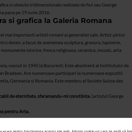
afica si obiecte tridimensionale realizate de fiul sau George
na pana pe 19 iunie 2016.
ura si grafica la Galeria Romana
 mai importanti artisti romani ai generatiei sale. Artist-pictor
ntru desen, a facut de asemenea sculptura, gravura, tapiserie,
i monumente istorice, fresca religioasa, ceramica, mozaic, arta
oia, nascut in 1945 la Bucuresti. Este absolvent al Institutului de
aian Bradean. Are numeroase participari la numeroase expozitii
Elvetia, Germania si Romania. Este membru al Societe Suisse des
acabil de eternitate, sfaramandu-mi constiinta.
(artistul George
a pentru Arta.
necesare pentru funcționarea acestui site web, folosim cookie-uri care ne ajută să î