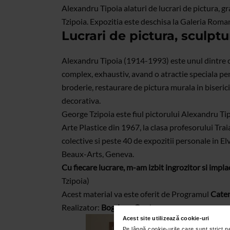
Alexandru Tipoia alaturi de lucrari de pictura, gr
Tzipoia. Expozitia este deschisa la Galeria Roma
Lucrari de pictura, sculpt
Alexandru Tipoia (1914-1993) este unul dintre cei
complex, exhaustiv, avand o atractie speciala pe
broderie, restaurare de pictura murala in biseric
decorativa.
George Tzipoia este fiul pictorului Alexandru Tip
Arte Plastice din 1967, la clasa profesorului Tr
colective si peste 40 de expozitii personale in 
Beaux-Arts, Geneva.
Cu fiecare lucrare, m-am izbit ingrozitor si impl
Tzipoia)
Acest material va este oferit de Programul
Caten
Realizator:
Bogdana Contras
Acest site utilizează cookie-uri
Pe lângă cookie-urile care sunt strict 