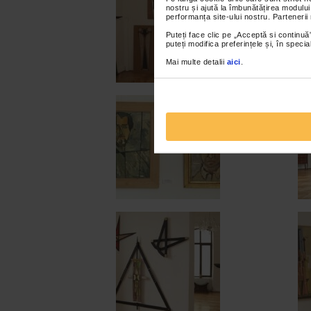
nostru și ajută la îmbunătățirea modului
performanța site-ului nostru. Partenerii
Puteți face clic pe „Acceptă si continuă”
puteți modifica preferințele și, în spec
Mai multe detalii
aici
.