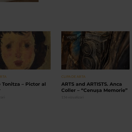
VIDEO
ARTA
CLIPA DE ARTA
 Tonitza – Pictor al
ARTS and ARTISTS. Anca
r
Coller – “Cenușa Memorie”
zari
156 vizualizari