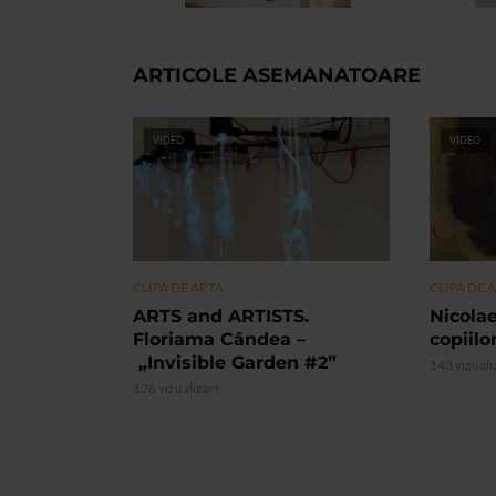
ARTICOLE ASEMANATOARE
VIDEO
VIDEO
CLIPA DE ARTA
CLIPA DE 
ARTS and ARTISTS.
Nicolae
Floriama Cândea –
copiilo
„Invisible Garden #2”
143 vizuali
126 vizualizari