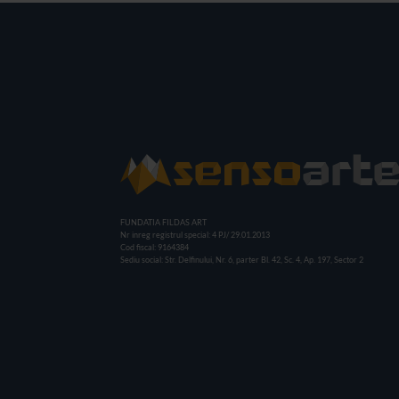
FUNDATIA FILDAS ART
Nr inreg registrul special: 4 PJ/ 29.01.2013
Cod fiscal: 9164384
Sediu social: Str. Delfinului, Nr. 6, parter Bl. 42, Sc. 4, Ap. 197, Sector 2