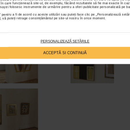
 în care funcționează site-ul, de exemplu, făcând rezultatele să fie mai exacte în caz
 noștri folosesc instrumente de urmărire pentru a oferi publicitate personalizată pe ba
 pentru a fi de acord cu aceste utilizări sau puteți face clic pe „Personalizează setăr
ial, vă puteți retrage consimțământul pe site-ul nostru în orice moment.
PERSONALIZEAZĂ SETĂRILE
ACCEPTĂ SI CONTINUĂ