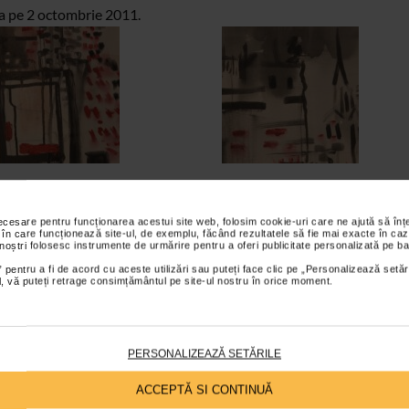
ana pe 2 octombrie 2011.
necesare pentru funcționarea acestui site web, folosim cookie-uri care ne ajută să î
 în care funcționează site-ul, de exemplu, făcând rezultatele să fie mai exacte în caz
 noștri folosesc instrumente de urmărire pentru a oferi publicitate personalizată pe ba
 pentru a fi de acord cu aceste utilizări sau puteți face clic pe „Personalizează setăr
ial, vă puteți retrage consimțământul pe site-ul nostru în orice moment.
PERSONALIZEAZĂ SETĂRILE
ACCEPTĂ SI CONTINUĂ