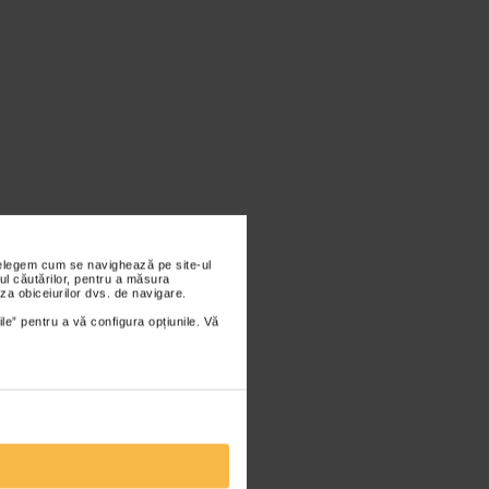
nțelegem cum se navighează pe site-ul
ul căutărilor, pentru a măsura
za obiceiurilor dvs. de navigare.
ile” pentru a vă configura opțiunile. Vă