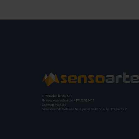
FUNDATIA FILDAS ART
Nr inreg registrul special: 4 PJ/ 29.01.2013
Cod fiscal: 9164384
Sediu social: Str. Delfinului, Nr. 6, parter Bl. 42, Sc. 4, Ap. 197, Sector 2