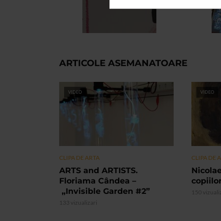
ARTICOLE ASEMANATOARE
VIDEO
VIDEO
CLIPA DE ARTA
CLIPA DE 
ARTS and ARTISTS.
Nicolae
Floriama Cândea –
copiilo
„Invisible Garden #2”
150 vizuali
133 vizualizari