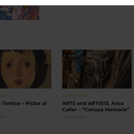
VIDEO
ARTA
CLIPA DE ARTA
 Tonitza – Pictor al
ARTS and ARTISTS. Anca
r
Coller – “Cenușa Memorie”
zari
159 vizualizari