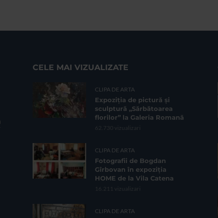
CELE MAI VIZUALIZATE
CLIPA DE ARTA
Expoziția de pictură și
sculptură „Sărbătoarea
florilor” la Galeria Romană
62.730 vizualizari
CLIPA DE ARTA
Fotografii de Bogdan
Gîrbovan în expoziția
HOME de la Vila Catena
16.211 vizualizari
CLIPA DE ARTA