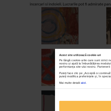
incercari si indoieli. Lucrarile pot fi admirate p
Acest site utilizează cookie-uri
Pe lângă cookie-urile care sunt strict 
nostru și ajută la îmbunătățirea modului
performanța site-ului nostru. Partenerii
Puteți face clic pe „Acceptă si continuă”
puteți modifica preferințele și, în spec
Mai multe detalii
aici
.