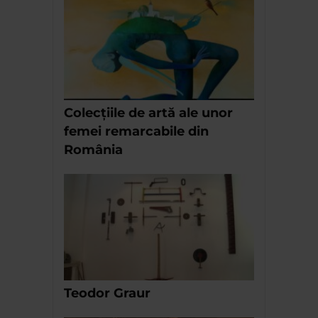
Colecțiile de artă ale unor
femei remarcabile din
România
Teodor Graur