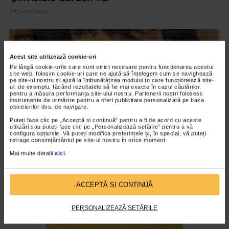
141 vizualizari
VIDEO
Acest site utilizează cookie-uri
Pe lângă cookie-urile care sunt strict necesare pentru funcționarea acestui
site web, folosim cookie-uri care ne ajută să înțelegem cum se navighează
pe site-ul nostru și ajută la îmbunătățirea modului în care funcționează site-
ul, de exemplu, făcând rezultatele să fie mai exacte în cazul căutărilor,
pentru a măsura performanța site-ului nostru. Partenerii noștri folosesc
instrumente de urmărire pentru a oferi publicitate personalizată pe baza
obiceiurilor dvs. de navigare.
Puteți face clic pe „Acceptă si continuă” pentru a fi de acord cu aceste
utilizări sau puteți face clic pe „Personalizează setările” pentru a vă
configura opțiunile. Vă puteți modifica preferințele și, în special, vă puteți
retrage consimțământul pe site-ul nostru în orice moment.
Mai multe detalii
aici
.
CLIPA DE ARTA
Nicolae Tonitza – Pictor al copiilor
ACCEPTĂ SI CONTINUĂ
159 vizualizari
PERSONALIZEAZĂ SETĂRILE
RECOMANDĂRI