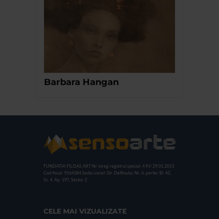
Barbara Hangan
FUNDATIA FILDAS ART
Nr inreg registrul special: 4 PJ/ 29.01.2013
Cod fiscal: 9164384
Sediu social: Str. Delfinului, Nr. 6, parter Bl. 42,
Sc. 4, Ap. 197, Sector 2
CELE MAI VIZUALIZATE