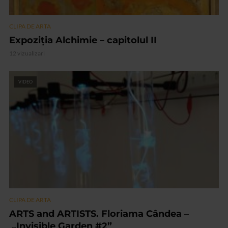
CLIPA DE ARTA
Expoziția Alchimie – capitolul II
12 vizualizari
VIDEO
CLIPA DE ARTA
ARTS and ARTISTS. Floriama Cândea –
„Invisible Garden #2”