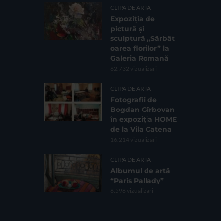
CLIPA DE ARTA
Expoziția de
pictură și
sculptură „Sărbăt
oarea florilor” la
Galeria Romană
62.732 vizualizari
CLIPA DE ARTA
Fotografii de
Bogdan Gîrbovan
în expoziția HOME
de la Vila Catena
16.214 vizualizari
CLIPA DE ARTA
Albumul de artă
“Paris Pallady”
6.598 vizualizari