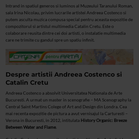
Intrand in spatiul generos si luminos al Muzeului Taranului Roman,
sala Irina Nicolau, privim lucrarile artistei Andreea Costenco si
putem asculta muzica compusa special pentru aceasta expozitie de
compozitorul si artistul multimedia Catalin Cretu. Este o
colaborare reusita dintre cei doi artisti, o instalatie multimedia
care ne trimite cu gandul spre un spatiu infinit.
Despre artistii Andreea Costenco si
Catalin Cretu
Andreea Costenco a absolvit Universitatea Nationala de Arte
Bucuresti. A urmat un master in scenografie – MA Scenography la
Central Saint Martins Colege of Art and Design din Londra. Cea
mai recenta expozitie de pictura a avut vernisajul la Carturesti –
Verona in Bucuresti, in 2012, intitulata
History Organic: Breeze
Between Water and Flame
.