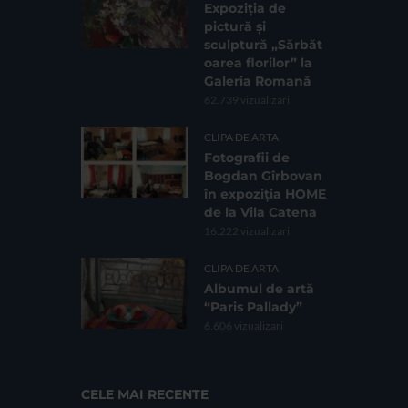
Expoziția de
pictură și
sculptură „Sărbăt
oarea florilor” la
Galeria Romană
62.739 vizualizari
CLIPA DE ARTA
Fotografii de
Bogdan Gîrbovan
în expoziția HOME
de la Vila Catena
16.222 vizualizari
CLIPA DE ARTA
Albumul de artă
“Paris Pallady”
6.606 vizualizari
CELE MAI RECENTE