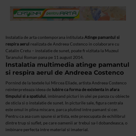
Instalatia de arta contemporana intitulata
Atinge pamantul si
respira aerul
realizata de Andreea Costenco in colaborare cu
Catalin Cretu – instalatie de sunet, poate fi vizitata la Muzeul
Taranului Roman pana pe 11 august 2014.
Instalatia multimedia atinge pamantul
si respira aerul de Andreea Costenco
Pornind de la textele lui Mircea Eliade, artista Andreea Costenco
reinterpreteaza ideea de
Iubire ca forma de existenta in afara
timpului si a spatiului
, imbinand picturi in ulei pe panza cu obiecte
de sticla si o instalatie de sunet. In picturile sale, figura centrala
este omul in plina miscare, parca plutind intre pamant si cer.
Pentru ca asa cum spune si artista, este preocupata de echilibrul
dintre trup si suflet, pe care oamenii ar trebui sa-l dobandeasca, o
imbinare perfecta intre material si imaterial.