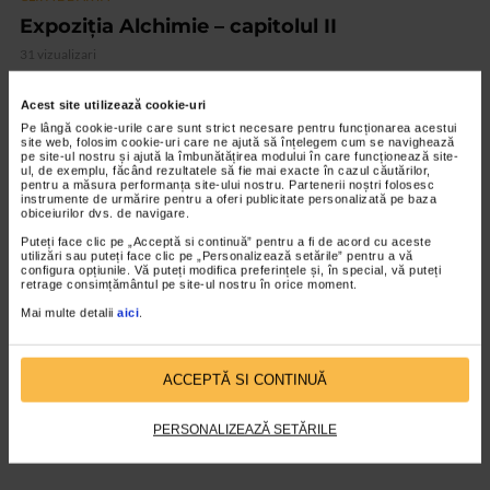
Expoziția Alchimie – capitolul II
31 vizualizari
Acest site utilizează cookie-uri
VIDEO
Pe lângă cookie-urile care sunt strict necesare pentru funcționarea acestui
site web, folosim cookie-uri care ne ajută să înțelegem cum se navighează
pe site-ul nostru și ajută la îmbunătățirea modului în care funcționează site-
ul, de exemplu, făcând rezultatele să fie mai exacte în cazul căutărilor,
pentru a măsura performanța site-ului nostru. Partenerii noștri folosesc
instrumente de urmărire pentru a oferi publicitate personalizată pe baza
obiceiurilor dvs. de navigare.
Puteți face clic pe „Acceptă si continuă” pentru a fi de acord cu aceste
utilizări sau puteți face clic pe „Personalizează setările” pentru a vă
configura opțiunile. Vă puteți modifica preferințele și, în special, vă puteți
retrage consimțământul pe site-ul nostru în orice moment.
Mai multe detalii
aici
.
CLIPA DE ARTA
ACCEPTĂ SI CONTINUĂ
ARTS and ARTISTS. Floriama Cândea –
„Invisible Garden #2”
PERSONALIZEAZĂ SETĂRILE
158 vizualizari