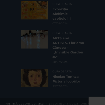
CLIPA DE ARTA
Expoziția
Alchimie –
capitolul II
07/08/2026
CLIPA DE ARTA
ARTS and
ARTISTS. Floriama
Cândea –
„Invisible Garden
#2”
30/07/2026
CLIPA DE ARTA
Nicolae Tonitza –
Pictor al copiilor
29/07/2026
POLITICĂ DE CONFIDENȚIALITATE
| COPYRIGHT © 2026 TONICA GROUP