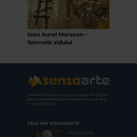
Ioan Aurel Muresan –
Semnele zidului
FUNDATIA FILDAS ART
Nr inreg registrul special: 4 PJ/ 29.01.2013
Cod fiscal: 9164384
Sediu social: Str. Delfinului, Nr. 6, parter Bl. 42,
Sc. 4, Ap. 197, Sector 2
CELE MAI VIZUALIZATE
CLIPA DE ARTA