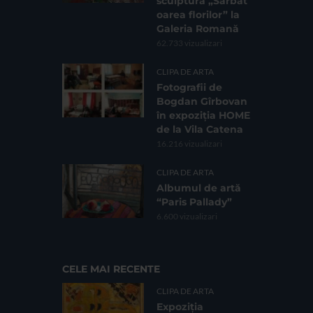
sculptură „Sărbăt
oarea florilor” la
Galeria Romană
62.733 vizualizari
CLIPA DE ARTA
Fotografii de
Bogdan Gîrbovan
în expoziția HOME
de la Vila Catena
16.216 vizualizari
CLIPA DE ARTA
Albumul de artă
“Paris Pallady”
6.600 vizualizari
CELE MAI RECENTE
CLIPA DE ARTA
Expoziția