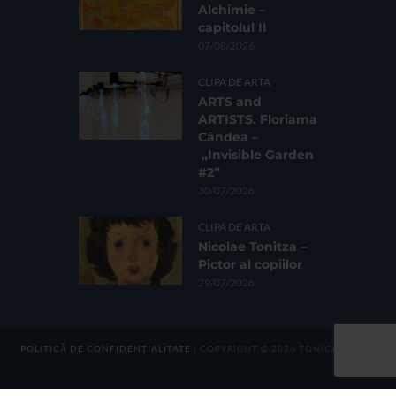
Alchimie –
capitolul II
07/08/2026
CLIPA DE ARTA
ARTS and
ARTISTS. Floriama
Cândea –
„Invisible Garden
#2”
30/07/2026
CLIPA DE ARTA
Nicolae Tonitza –
Pictor al copiilor
29/07/2026
POLITICĂ DE CONFIDENȚIALITATE
| COPYRIGHT © 2026 TONICA GROUP