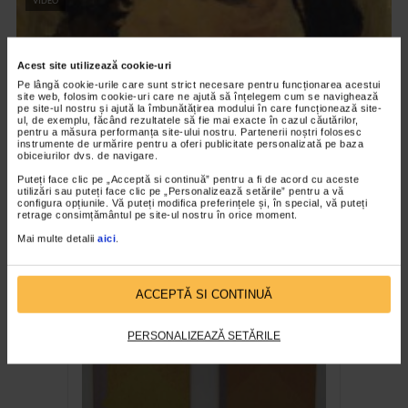
VIDEO
Acest site utilizează cookie-uri
Pe lângă cookie-urile care sunt strict necesare pentru funcționarea acestui
site web, folosim cookie-uri care ne ajută să înțelegem cum se navighează
pe site-ul nostru și ajută la îmbunătățirea modului în care funcționează site-
ul, de exemplu, făcând rezultatele să fie mai exacte în cazul căutărilor,
pentru a măsura performanța site-ului nostru. Partenerii noștri folosesc
instrumente de urmărire pentru a oferi publicitate personalizată pe baza
obiceiurilor dvs. de navigare.
Puteți face clic pe „Acceptă si continuă” pentru a fi de acord cu aceste
utilizări sau puteți face clic pe „Personalizează setările” pentru a vă
configura opțiunile. Vă puteți modifica preferințele și, în special, vă puteți
CLIPA DE ARTA
retrage consimțământul pe site-ul nostru în orice moment.
Nicolae Tonitza – Pictor al copiilor
Mai multe detalii
aici
.
162 vizualizari
ACCEPTĂ SI CONTINUĂ
RECOMANDĂRI
PERSONALIZEAZĂ SETĂRILE