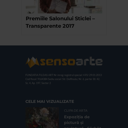
Premiile Salonului Sticlei –
Transparente 2017
FUNDATIA FILDAS ART
Nr inreg registrul special: 4 PJ/ 29.01.2013
Cod fiscal: 9164384
Sediu social: Str. Delfinului, Nr. 6, parter Bl. 42,
Sc. 4, Ap. 197, Sector 2
CELE MAI VIZUALIZATE
CLIPA DE ARTA
Expoziția de
pictură și