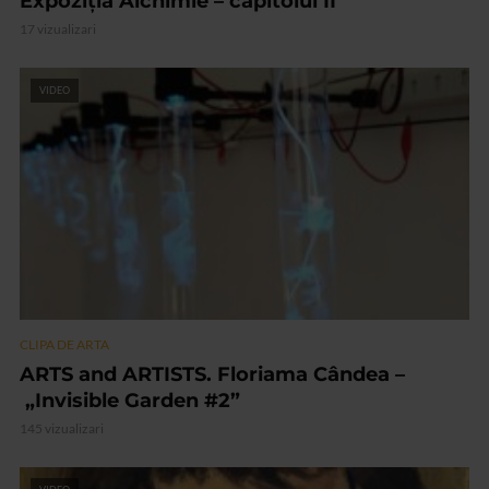
Expoziția Alchimie – capitolul II
17 vizualizari
VIDEO
CLIPA DE ARTA
ARTS and ARTISTS. Floriama Cândea –
„Invisible Garden #2”
145 vizualizari