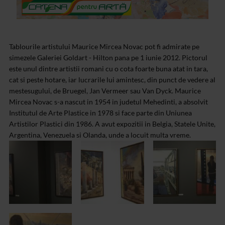
Tablourile artistului Maurice Mircea Novac pot fi admirate pe
simezele Galeriei Goldart - Hilton pana pe 1 iunie 2012. Pictorul
este unul dintre artistii romani cu o cota foarte buna atat in tara,
cat si peste hotare, iar lucrarile lui amintesc, din punct de vedere al
mestesugului, de Bruegel, Jan Vermeer sau Van Dyck. Maurice
Mircea Novac s-a nascut in 1954 in judetul Mehedinti, a absolvit
Institutul de Arte Plastice in 1978 si face parte din Uniunea
Artistilor Plastici din 1986. A avut expozitii in Belgia, Statele Unite,
Argentina, Venezuela si Olanda, unde a locuit multa vreme.