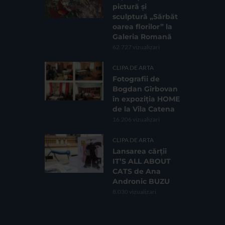
pictură și
sculptură „Sărbăt
oarea florilor” la
Galeria Romană
62.727 vizualizari
CLIPA DE ARTA
Fotografii de
Bogdan Gîrbovan
în expoziția HOME
de la Vila Catena
16.206 vizualizari
CLIPA DE ARTA
Lansarea cărții
IT’S ALL ABOUT
CATS de Ana
Andronic BUZU
8.030 vizualizari