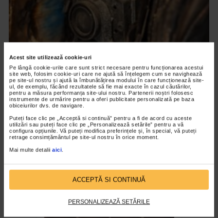
Acest site utilizează cookie-uri
Pe lângă cookie-urile care sunt strict necesare pentru funcționarea acestui
site web, folosim cookie-uri care ne ajută să înțelegem cum se navighează
pe site-ul nostru și ajută la îmbunătățirea modului în care funcționează site-
ul, de exemplu, făcând rezultatele să fie mai exacte în cazul căutărilor,
CLIPA DE ARTA
pentru a măsura performanța site-ului nostru. Partenerii noștri folosesc
instrumente de urmărire pentru a oferi publicitate personalizată pe baza
ARTS and ARTISTS. Anca Coller – “Cenușa
obiceiurilor dvs. de navigare.
Memorie”
Puteți face clic pe „Acceptă si continuă” pentru a fi de acord cu aceste
utilizări sau puteți face clic pe „Personalizează setările” pentru a vă
154 vizualizari
configura opțiunile. Vă puteți modifica preferințele și, în special, vă puteți
retrage consimțământul pe site-ul nostru în orice moment.
Mai multe detalii
aici
.
RECOMANDĂRI
ACCEPTĂ SI CONTINUĂ
PERSONALIZEAZĂ SETĂRILE