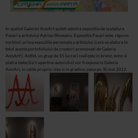
In spatiul Galeriei AnnArt puteti admira expozitia de sculptura
Pasari a artistului Adrian Ilfoveanu. Expozitia Pasari este, riguros
vorbind, prima expozitie personala a artistului (care se alatura in
felul acesta portofoliului de creatori promovati de Galeria
AnnArt!). Astfel, un grup de 15 lucrari realizate in bronz, lemn si
piatra (selectia ii apartine autorului) vor fi expuse la Galeria
AnnArt, in salile propriu-zise si in gradina, pana pe 30 mai 2012.