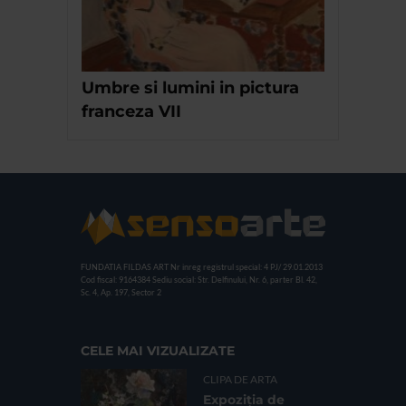
Umbre si lumini in pictura
franceza VII
FUNDATIA FILDAS ART
Nr inreg registrul special: 4 PJ/ 29.01.2013
Cod fiscal: 9164384
Sediu social: Str. Delfinului, Nr. 6, parter Bl. 42,
Sc. 4, Ap. 197, Sector 2
CELE MAI VIZUALIZATE
CLIPA DE ARTA
Expoziția de