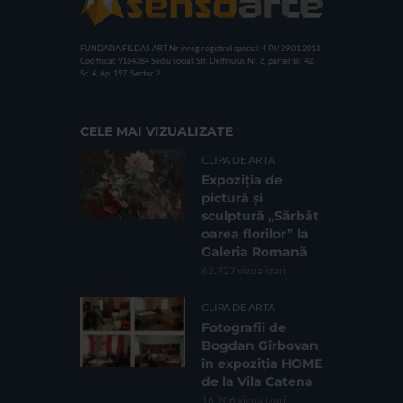
FUNDATIA FILDAS ART
Nr inreg registrul special: 4 PJ/ 29.01.2013
Cod fiscal: 9164384
Sediu social: Str. Delfinului, Nr. 6, parter Bl. 42,
Sc. 4, Ap. 197, Sector 2
CELE MAI VIZUALIZATE
CLIPA DE ARTA
Expoziția de
pictură și
sculptură „Sărbăt
oarea florilor” la
Galeria Romană
62.727 vizualizari
CLIPA DE ARTA
Fotografii de
Bogdan Gîrbovan
în expoziția HOME
de la Vila Catena
16.206 vizualizari