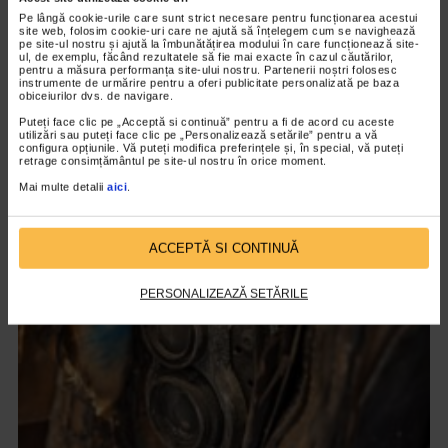
Pe lângă cookie-urile care sunt strict necesare pentru funcționarea acestui
site web, folosim cookie-uri care ne ajută să înțelegem cum se navighează
pe site-ul nostru și ajută la îmbunătățirea modului în care funcționează site-
ul, de exemplu, făcând rezultatele să fie mai exacte în cazul căutărilor,
pentru a măsura performanța site-ului nostru. Partenerii noștri folosesc
instrumente de urmărire pentru a oferi publicitate personalizată pe baza
obiceiurilor dvs. de navigare.
Puteți face clic pe „Acceptă si continuă” pentru a fi de acord cu aceste
CLIPA DE ARTA
utilizări sau puteți face clic pe „Personalizează setările” pentru a vă
configura opțiunile. Vă puteți modifica preferințele și, în special, vă puteți
Nicolae Tonitza – Pictor al copiilor
retrage consimțământul pe site-ul nostru în orice moment.
140 vizualizari
Mai multe detalii
aici
.
VIDEO
ACCEPTĂ SI CONTINUĂ
PERSONALIZEAZĂ SETĂRILE