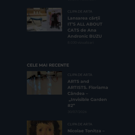
CLIPA DE ARTA
Lansarea cărții
IT’S ALL ABOUT
CATS de Ana
Andronic BUZU
8.030 vizualizari
CELE MAI RECENTE
CLIPA DE ARTA
ARTS and
ARTISTS. Floriama
Cândea –
„Invisible Garden
#2”
30/07/2026
CLIPA DE ARTA
Nicolae Tonitza –