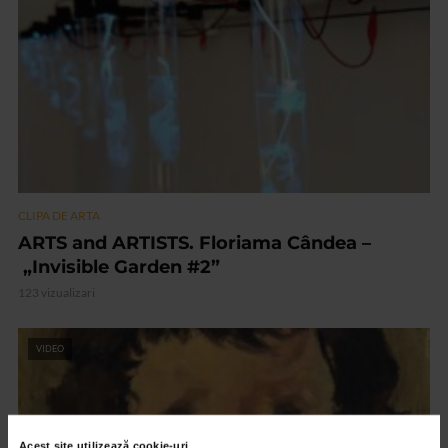
CLIPA DE ARTA
ARTS and ARTISTS. Floriama Cândea –
„Invisible Garden #2”
123 vizualizari
VIDEO
Acest site utilizează cookie-uri