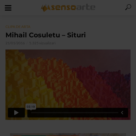
CLIPA DE ARTA
Mihail Cosuletu – Situri
21/01/2016
5.325 vizualizari