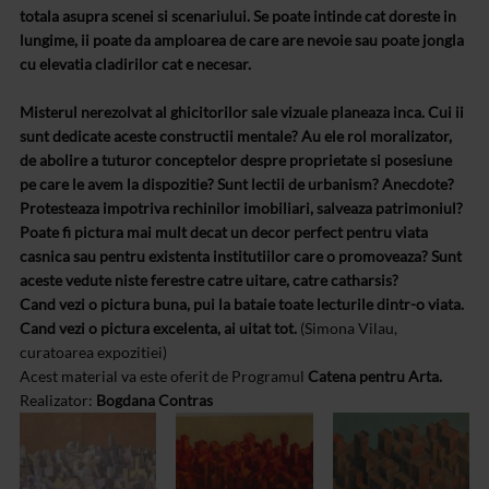
totala asupra scenei si scenariului. Se poate intinde cat doreste in
lungime, ii poate da amploarea de care are nevoie sau poate jongla
cu elevatia cladirilor cat e necesar.
Misterul nerezolvat al ghicitorilor sale vizuale planeaza inca. Cui ii
sunt dedicate aceste constructii mentale? Au ele rol moralizator,
de abolire a tuturor conceptelor despre proprietate si posesiune
pe care le avem la dispozitie? Sunt lectii de urbanism? Anecdote?
Protesteaza impotriva rechinilor imobiliari, salveaza patrimoniul?
Poate fi pictura mai mult decat un decor perfect pentru viata
casnica sau pentru existenta institutiilor care o promoveaza? Sunt
aceste vedute niste ferestre catre uitare, catre catharsis?
Cand vezi o pictura buna, pui la bataie toate lecturile dintr-o viata.
Cand vezi o pictura excelenta, ai uitat tot.
(Simona Vilau,
curatoarea expozitiei)
Acest material va este oferit de Programul
Catena pentru Arta.
Realizator:
Bogdana Contras