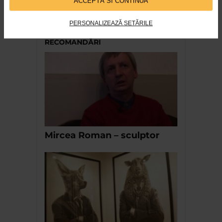
Memorie”
ACCEPTĂ SI CONTINUĂ
152 vizualizari
PERSONALIZEAZĂ SETĂRILE
RECOMANDĂRI
Mircea Roman – sculptor