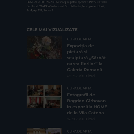
FUNDATIA FILDAS ART
Nr inreg registrul special: 4 PJ/ 29.01.2013
Cod fiscal: 9164384
Sediu social: Str. Delfinului, Nr. 6, parter Bl. 42,
Sc. 4, Ap. 197, Sector 2
CELE MAI VIZUALIZATE
CLIPA DE ARTA
Expoziția de
pictură și
sculptură „Sărbăt
oarea florilor” la
Galeria Romană
62.726 vizualizari
CLIPA DE ARTA
Fotografii de
Bogdan Gîrbovan
în expoziția HOME
de la Vila Catena
16.206 vizualizari
CLIPA DE ARTA