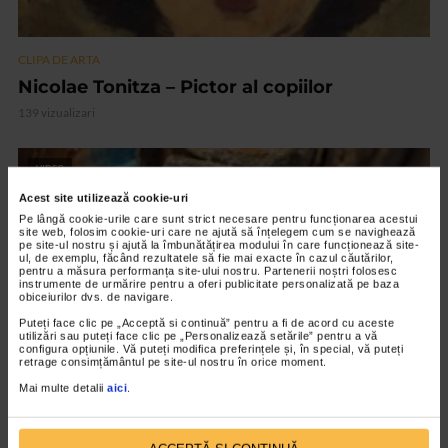
CLIPA DE ARTA
Nicolae Tonitza – Pictor al copiilor
139 vizualizari
VIDEO
Acest site utilizează cookie-uri
Pe lângă cookie-urile care sunt strict necesare pentru funcționarea acestui
site web, folosim cookie-uri care ne ajută să înțelegem cum se navighează
pe site-ul nostru și ajută la îmbunătățirea modului în care funcționează site-
ul, de exemplu, făcând rezultatele să fie mai exacte în cazul căutărilor,
pentru a măsura performanța site-ului nostru. Partenerii noștri folosesc
instrumente de urmărire pentru a oferi publicitate personalizată pe baza
obiceiurilor dvs. de navigare.
Puteți face clic pe „Acceptă si continuă” pentru a fi de acord cu aceste
utilizări sau puteți face clic pe „Personalizează setările” pentru a vă
configura opțiunile. Vă puteți modifica preferințele și, în special, vă puteți
retrage consimțământul pe site-ul nostru în orice moment.
Mai multe detalii
aici
.
CLIPA DE ARTA
ARTS and ARTISTS. Anca Coller – “Cenușa