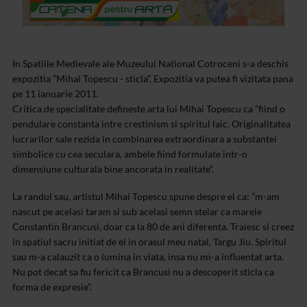
In Spatiile Medievale ale Muzeului National Cotroceni s-a deschis
expozitia ”Mihai Topescu - sticla”. Expozitia va putea fi vizitata pana
pe 11 ianuarie 2011.
Critica de specialitate defineste arta lui Mihai Topescu ca ”fiind o
pendulare constanta intre crestinism si spiritul laic. Originalitatea
lucrarilor sale rezida in combinarea extraordinara a substantei
simbolice cu cea seculara, ambele fiind formulate intr-o
dimensiune culturala bine ancorata in realitate”.
La randul sau, artistul Mihai Topescu spune despre el ca: ”m-am
nascut pe acelasi taram si sub acelasi semn stelar ca marele
Constantin Brancusi, doar ca la 80 de ani diferenta. Traiesc si creez
in spatiul sacru initiat de el in orasul meu natal, Targu Jiu. Spiritul
sau m-a calauzit ca o lumina in viata, insa nu mi-a influentat arta.
Nu pot decat sa fiu fericit ca Brancusi nu a descoperit sticla ca
forma de expresie”.