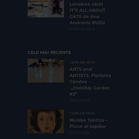
Lansarea cărții
IT’S ALL ABOUT
CATS de Ana
Andronic BUZU
8.029 vizualizari
CELE MAI RECENTE
CLIPA DE ARTA
ARTS and
ARTISTS. Floriama
Cândea –
„Invisible Garden
#2”
30/07/2026
CLIPA DE ARTA
Nicolae Tonitza –
Pictor al copiilor
29/07/2026