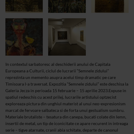
In contextul sarbatoresc al deschiderii anului de Capitala
Europeana a Culturii, ciclul de lucrarii “Semnele zidului”
reprezinta un memento asupra acelui timp dramatic pe care
Timisoara l-a traversat. Expozitia “Semnele zidului” este deschisa la
Galeria Jecza in perioada 15 februarie – 15 aprilie 2023.
Expuse in
spatiul redeschis cu acest prilej, lucrarile artistului optzecist
exploreaza pictura din unghiul materist al unui neo-expresionism
marcat de fervoare salbateca si de forta unui gestualism sumbru.
Materiale brutaliste – tesatura din canepa, bucati colate din lemn,
insertii de metal, un tip de iconicitate ce apare recurent in intreaga
serie – tigve atarnate, cranii abia schitate, departe de canonul