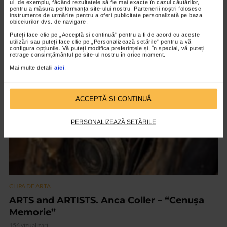
ul, de exemplu, făcând rezultatele să fie mai exacte în cazul căutărilor,
pentru a măsura performanța site-ului nostru. Partenerii noștri folosesc
CLIPA DE ARTA
instrumente de urmărire pentru a oferi publicitate personalizată pe baza
obiceiurilor dvs. de navigare.
Nicolae Tonitza – Pictor al copiilor
Puteți face clic pe „Acceptă si continuă” pentru a fi de acord cu aceste
144 vizualizari
utilizări sau puteți face clic pe „Personalizează setările” pentru a vă
configura opțiunile. Vă puteți modifica preferințele și, în special, vă puteți
retrage consimțământul pe site-ul nostru în orice moment.
Mai multe detalii
aici
.
VIDEO
ACCEPTĂ SI CONTINUĂ
PERSONALIZEAZĂ SETĂRILE
CLIPA DE ARTA
ARTS and ARTISTS. Anca Coller – “Cenușa
Memorie”
156 vizualizari