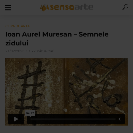
CLIPA DE ARTA
Ioan Aurel Muresan – Semnele
zidului
21/02/2023
1.770 vizualizari