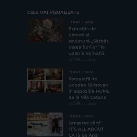
CELE MAI VIZUALIZATE
CLIPA DE ARTA
Expoziția de
pictură și
sculptură „Sărbăt
oarea florilor” la
Galeria Romană
62.728 vizualizari
CLIPA DE ARTA
Fotografii de
Bogdan Gîrbovan
în expoziția HOME
de la Vila Catena
16.208 vizualizari
CLIPA DE ARTA
Lansarea cărții
IT’S ALL ABOUT
CATS de Ana