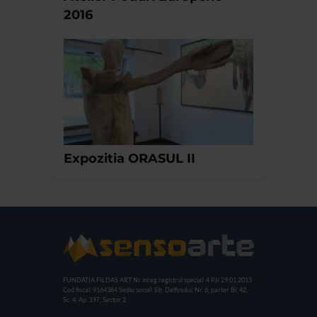
2016
Expozitia ORASUL II
FUNDATIA FILDAS ART
Nr inreg registrul special: 4 PJ/ 29.01.2013
Cod fiscal: 9164384
Sediu social: Str. Delfinului, Nr. 6, parter Bl. 42,
Sc. 4, Ap. 197, Sector 2