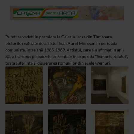
Puteti sa vedeti in premiera la Galeria Jecza din Timisoara,
picturile realizate de artistul Ioan Aurel Muresan in perioada
comunista, intre anii 1985-1989. Artistul, care s-a afirmat in anii
80, a transpus pe panzele prezentate in expozitia "Semnele zidului",
toata suferinta si disperarea romanilor din acele vremuri.