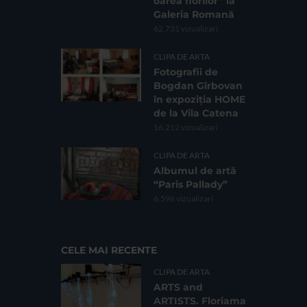
oarea florilor” la
Galeria Romană
62.731 vizualizari
CLIPA DE ARTA
Fotografii de
Bogdan Gîrbovan
în expoziția HOME
de la Vila Catena
16.212 vizualizari
CLIPA DE ARTA
Albumul de artă
“Paris Pallady”
6.596 vizualizari
CELE MAI RECENTE
CLIPA DE ARTA
ARTS and
ARTISTS. Floriama