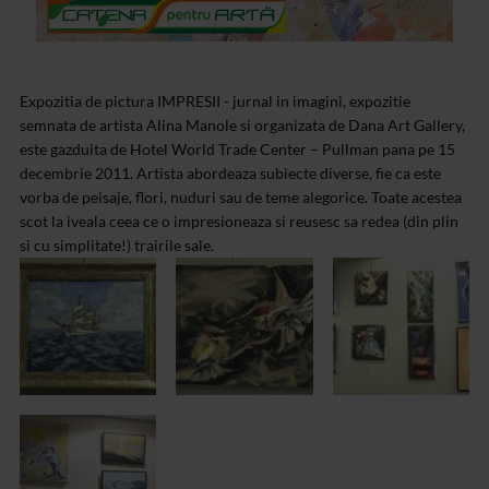
Expozitia de pictura IMPRESII - jurnal in imagini, expozitie
semnata de artista Alina Manole si organizata de Dana Art Gallery,
este gazduita de Hotel World Trade Center – Pullman pana pe 15
decembrie 2011. Artista abordeaza subiecte diverse, fie ca este
vorba de peisaje, flori, nuduri sau de teme alegorice. Toate acestea
scot la iveala ceea ce o impresioneaza si reusesc sa redea (din plin
si cu simplitate!) trairile sale.