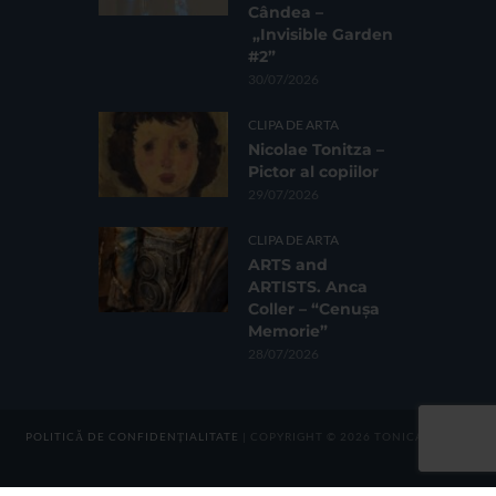
Cândea –
„Invisible Garden
#2”
30/07/2026
CLIPA DE ARTA
Nicolae Tonitza –
Pictor al copiilor
29/07/2026
CLIPA DE ARTA
ARTS and
ARTISTS. Anca
Coller – “Cenușa
Memorie”
28/07/2026
POLITICĂ DE CONFIDENȚIALITATE
| COPYRIGHT © 2026 TONICA GROUP