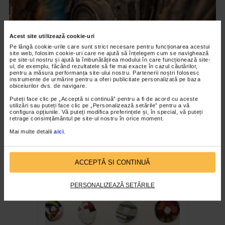
Acest site utilizează cookie-uri
Pe lângă cookie-urile care sunt strict necesare pentru funcționarea acestui
site web, folosim cookie-uri care ne ajută să înțelegem cum se navighează
pe site-ul nostru și ajută la îmbunătățirea modului în care funcționează site-
ul, de exemplu, făcând rezultatele să fie mai exacte în cazul căutărilor,
pentru a măsura performanța site-ului nostru. Partenerii noștri folosesc
instrumente de urmărire pentru a oferi publicitate personalizată pe baza
obiceiurilor dvs. de navigare.
CLIPA DE ARTA
Puteți face clic pe „Acceptă si continuă” pentru a fi de acord cu aceste
utilizări sau puteți face clic pe „Personalizează setările” pentru a vă
ARTS and ARTISTS. Anca Coller – “Cenușa
configura opțiunile. Vă puteți modifica preferințele și, în special, vă puteți
Memorie”
retrage consimțământul pe site-ul nostru în orice moment.
Mai multe detalii
aici
.
163 vizualizari
RECOMANDĂRI
ACCEPTĂ SI CONTINUĂ
PERSONALIZEAZĂ SETĂRILE