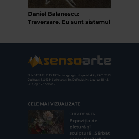
Daniel Balanescu:
Traversare. Eu sunt sistemul
FUNDATIA FILDAS ART
Nr inreg registrul special: 4 PJ/ 29.01.2013
Cod fiscal: 9164384
Sediu social: Str. Delfinului, Nr. 6, parter Bl. 42,
Sc. 4, Ap. 197, Sector 2
CELE MAI VIZUALIZATE
CLIPA DE ARTA
Expoziția de
pictură și
sculptură „Sărbăt