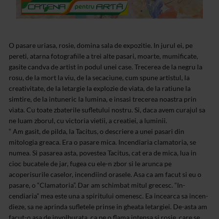
O pasare uriasa, rosie, domina sala de expozitie. In jurul ei, pe
pereti, atarna fotografiile a trei alte pasari, moarte, mumificate,
gasite candva de artist in podul unei case. Trecerea de la negru la
rosu, de la mort la viu, de la secaciune, cum spune artistul, la
creativitate, de la letargie la explozie de viata, de la ratiune la
simtire, de la intuneric la lumina, e insasi trecerea noastra prin
viata. Cu toate zbaterile sufletului nostru. Si, daca avem curajul sa
ne luam zborul, cu victoria vietii, a creatiei, a luminii.
“ Am gasit, de pil­da, la Ta­citus, o descriere a unei pasari din
mitologia greaca. Era o pa­sare mica. Incendiaria cla­­ma­to­ria, se
numea. Si pasarea asta, po­vestea Taci­tus, cat era de mica, lua in
cioc bucatele de jar, fu­gea cu ele-n zbor si le arunca pe
acoperisurile caselor, incen­di­ind orasele. Asa ca am facut si eu o
pasare, o “Clamatoria”. Dar am schimbat mitul gre­cesc. “In­
cendiaria” mea este una a spi­ri­tului omenesc. Ea in­cear­ca sa incen­
dieze, sa ne aprinda sufle­tele prinse in ghea­­ta le­targiei. De-asta am
facut-o asa de in­vol­bu­rata, ca pe o flama in­tensa si rosie, care se