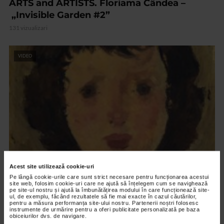
ARTS and ARTISTS. Floriama Cândea –
„Invisible Garden #2”
131 vizualizari
VIDEO
Acest site utilizează cookie-uri
CLIPA DE ARTA
Pe lângă cookie-urile care sunt strict necesare pentru funcționarea acestui
Nicolae Tonitza – Pictor al copiilor
site web, folosim cookie-uri care ne ajută să înțelegem cum se navighează
pe site-ul nostru și ajută la îmbunătățirea modului în care funcționează site-
ul, de exemplu, făcând rezultatele să fie mai exacte în cazul căutărilor,
148 vizualizari
pentru a măsura performanța site-ului nostru. Partenerii noștri folosesc
instrumente de urmărire pentru a oferi publicitate personalizată pe baza
obiceiurilor dvs. de navigare.