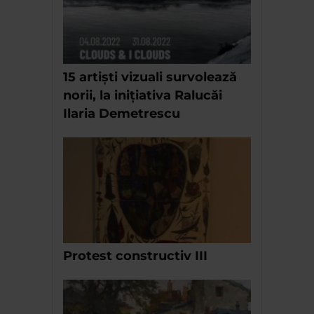
15 artiști vizuali survolează
norii, la inițiativa Ralucăi
Ilaria Demetrescu
Protest constructiv III