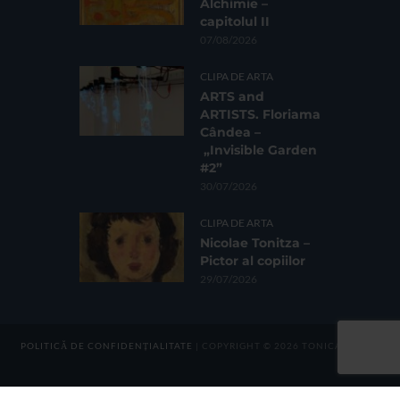
Alchimie –
capitolul II
07/08/2026
CLIPA DE ARTA
ARTS and
ARTISTS. Floriama
Cândea –
„Invisible Garden
#2”
30/07/2026
CLIPA DE ARTA
Nicolae Tonitza –
Pictor al copiilor
29/07/2026
POLITICĂ DE CONFIDENȚIALITATE
| COPYRIGHT © 2026 TONICA GROUP