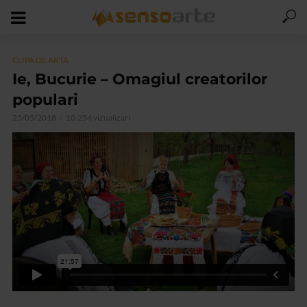
CLIPA DE ARTA
Ie, Bucurie – Omagiul creatorilor
populari
25/05/2018
10.254 vizualizari