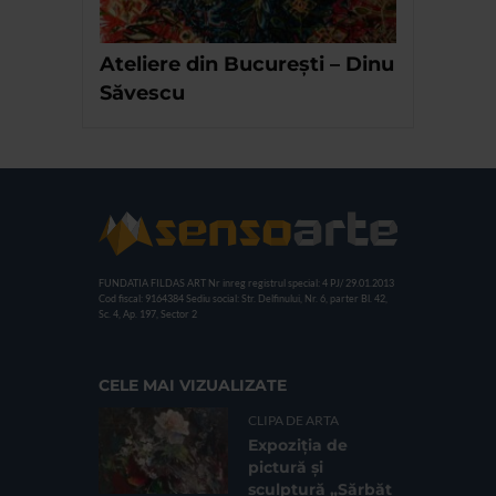
Ateliere din București – Dinu
Săvescu
FUNDATIA FILDAS ART
Nr inreg registrul special: 4 PJ/ 29.01.2013
Cod fiscal: 9164384
Sediu social: Str. Delfinului, Nr. 6, parter Bl. 42,
Sc. 4, Ap. 197, Sector 2
CELE MAI VIZUALIZATE
CLIPA DE ARTA
Expoziția de
pictură și
sculptură „Sărbăt