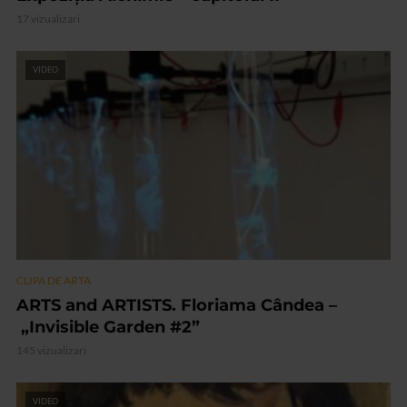
17 vizualizari
VIDEO
CLIPA DE ARTA
ARTS and ARTISTS. Floriama Cândea –
„Invisible Garden #2”
145 vizualizari
VIDEO