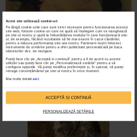
Acest site utilizează cookie-uri
Pe lângă cookie-urile care sunt strict necesare pentru funcționarea acestui
site web, folosim cookie-uri care ne ajută să înțelegem cum se navighează
pe site-ul nostru și ajută la îmbunătățirea modului în care funcționează site-
ul, de exemplu, făcând rezultatele să fie mai exacte în cazul căutărilor,
pentru a măsura performanța site-ului nostru. Partenerii noștri folosesc
instrumente de urmărire pentru a oferi publicitate personalizată pe baza
obiceiurilor dvs. de navigare.
Puteți face clic pe „Acceptă si continuă” pentru a fi de acord cu aceste
utilizări sau puteți face clic pe „Personalizează setările” pentru a vă
configura opțiunile. Vă puteți modifica preferințele și, în special, vă puteți
CLIPA DE ARTA
retrage consimțământul pe site-ul nostru în orice moment.
Nicolae Tonitza – Pictor al copiilor
Mai multe detalii
aici
.
163 vizualizari
ACCEPTĂ SI CONTINUĂ
RECOMANDĂRI
PERSONALIZEAZĂ SETĂRILE