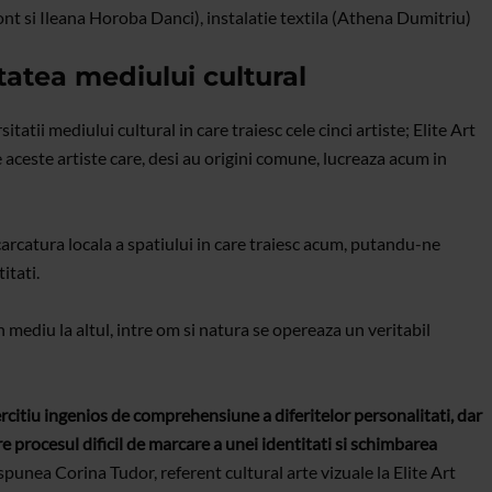
ont si Ileana Horoba Danci), instalatie textila (Athena Dumitriu)
itatea mediului cultural
tatii mediului cultural in care traiesc cele cinci artiste; Elite Art
re aceste artiste care, desi au origini comune, lucreaza acum in
arcatura locala a spatiului in care traiesc acum, putandu-ne
itati.
un mediu la altul, intre om si natura se opereaza un veritabil
ercitiu ingenios de comprehensiune a diferitelor personalitati, dar
intre procesul dificil de marcare a unei identitati si schimbarea
spunea Corina Tudor, referent cultural arte vizuale la Elite Art