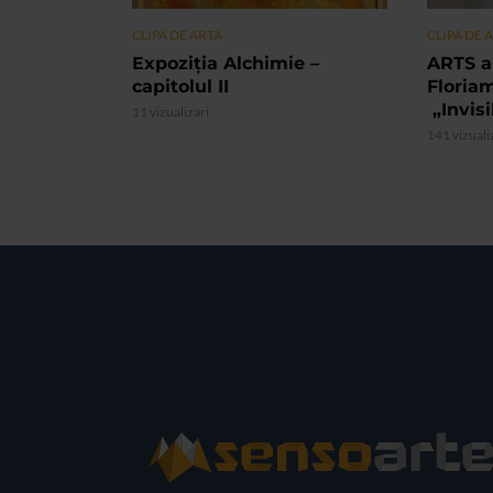
CLIPA DE ARTA
CLIPA DE 
Expoziția Alchimie –
ARTS a
capitolul II
Floria
„Invis
11 vizualizari
141 vizuali