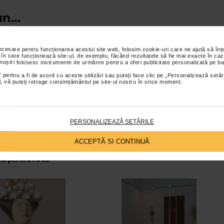
mun…
za anonimitate, dar si o absenta a identitatii la exterior si se
necesare pentru funcționarea acestui site web, folosim cookie-uri care ne ajută să î
amica pictata ale Ilenei Danci Horoba. Dialogul dintre cele doua
 în care funcționează site-ul, de exemplu, făcând rezultatele să fie mai exacte în caz
 noștri folosesc instrumente de urmărire pentru a oferi publicitate personalizată pe ba
ramica ale Luciei Lobont ce conlucreaza in acelasi efort de
 pentru a fi de acord cu aceste utilizări sau puteți face clic pe „Personalizează setăr
nta si prezenta este prefigurat abstract prin instalatia de
ial, vă puteți retrage consimțământul pe site-ul nostru în orice moment.
aian sa conchida circular, la propriu si la figurat, acest dialog
.
 in care pictura isi gaseste stabilitatea in texturile ceramicii,
PERSONALIZEAZĂ SETĂRILE
e explorare a distantei ce se stabileste intre oameni, intre culture
ACCEPTĂ SI CONTINUĂ
a pentru Arta.