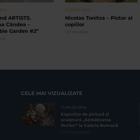
ARTA
CLIPA DE ARTA
nd ARTISTS.
Nicolae Tonitza – Pictor al
ma Cândea –
copiilor
ible Garden #2”
157 vizualizari
zari
CELE MAI VIZUALIZATE
CLIPA DE ARTA
Expoziția de pictură și
sculptură „Sărbătoarea
florilor” la Galeria Romană
62.732 vizualizari