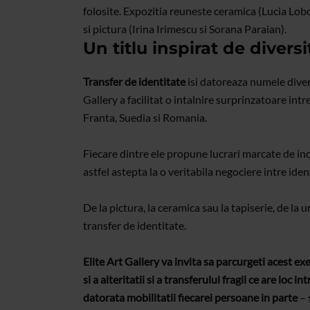
folosite. Expozitia reuneste ceramica (Lucia Lob
si pictura (Irina Irimescu si Sorana Paraian).
Un titlu inspirat de divers
Transfer de identitate
isi datoreaza numele diversi
Gallery a facilitat o intalnire surprinzatoare int
Franta, Suedia si Romania.
Fiecare dintre ele propune lucrari marcate de inc
astfel astepta la o veritabila negociere intre ident
De la pictura, la ceramica sau la tapiserie, de la 
transfer de identitate.
Elite Art Gallery va invita sa parcurgeti acest ex
si a alteritatii si a transferului fragil ce are loc 
datorata mobilitatii fiecarei persoane in parte
– 