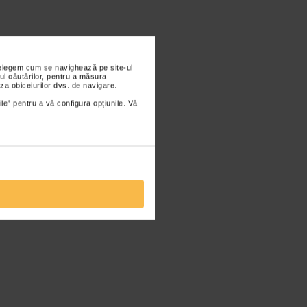
nțelegem cum se navighează pe site-ul
ul căutărilor, pentru a măsura
za obiceiurilor dvs. de navigare.
ile” pentru a vă configura opțiunile. Vă