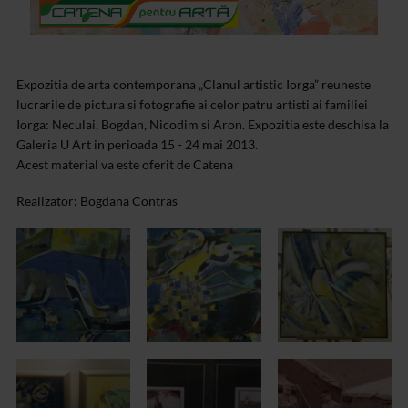
Expozitia de arta contemporana „Clanul artistic Iorga” reuneste
lucrarile de pictura si fotografie ai celor patru artisti ai familiei
Iorga: Neculai, Bogdan, Nicodim si Aron. Expozitia este deschisa la
Galeria U Art in perioada 15 - 24 mai 2013.
Acest material va este oferit de Catena
Realizator: Bogdana Contras