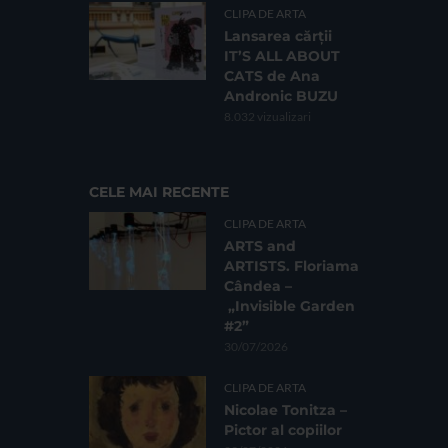
CLIPA DE ARTA
Lansarea cărții
IT’S ALL ABOUT
CATS de Ana
Andronic BUZU
8.032 vizualizari
CELE MAI RECENTE
CLIPA DE ARTA
ARTS and
ARTISTS. Floriama
Cândea –
„Invisible Garden
#2”
30/07/2026
CLIPA DE ARTA
Nicolae Tonitza –
Pictor al copiilor