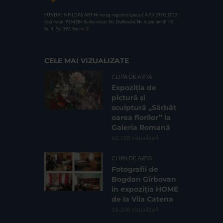
FUNDATIA FILDAS ART
Nr inreg registrul special: 4 PJ/ 29.01.2013
Cod fiscal: 9164384
Sediu social: Str. Delfinului, Nr. 6, parter Bl. 42,
Sc. 4, Ap. 197, Sector 2
CELE MAI VIZUALIZATE
CLIPA DE ARTA
Expoziția de
pictură și
sculptură „Sărbăt
oarea florilor” la
Galeria Romană
62.728 vizualizari
CLIPA DE ARTA
Fotografii de
Bogdan Gîrbovan
în expoziția HOME
de la Vila Catena
16.208 vizualizari