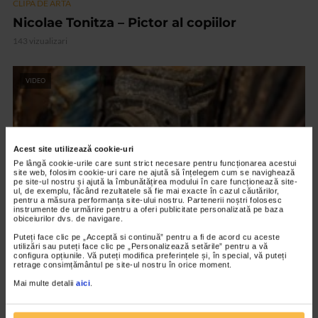
CLIPA DE ARTA
Nicolae Tonitza – Pictor al copiilor
143 vizualizari
VIDEO
Acest site utilizează cookie-uri
Pe lângă cookie-urile care sunt strict necesare pentru funcționarea acestui
site web, folosim cookie-uri care ne ajută să înțelegem cum se navighează
pe site-ul nostru și ajută la îmbunătățirea modului în care funcționează site-
ul, de exemplu, făcând rezultatele să fie mai exacte în cazul căutărilor,
pentru a măsura performanța site-ului nostru. Partenerii noștri folosesc
instrumente de urmărire pentru a oferi publicitate personalizată pe baza
obiceiurilor dvs. de navigare.
Puteți face clic pe „Acceptă si continuă” pentru a fi de acord cu aceste
CLIPA DE ARTA
utilizări sau puteți face clic pe „Personalizează setările” pentru a vă
configura opțiunile. Vă puteți modifica preferințele și, în special, vă puteți
ARTS and ARTISTS. Anca Coller – “Cenușa
retrage consimțământul pe site-ul nostru în orice moment.
Memorie”
Mai multe detalii
aici
.
156 vizualizari