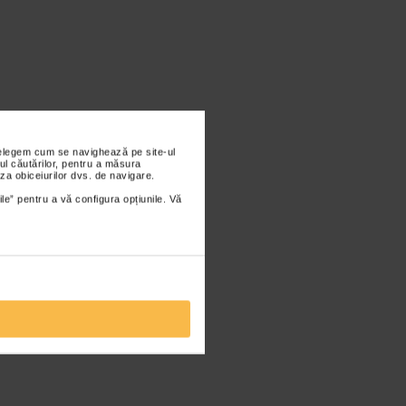
nțelegem cum se navighează pe site-ul
ul căutărilor, pentru a măsura
za obiceiurilor dvs. de navigare.
ile” pentru a vă configura opțiunile. Vă