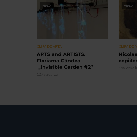
VIDEO
VIDEO
CLIPA DE ARTA
CLIPA DE 
ARTS and ARTISTS.
Nicolae
Floriama Cândea –
copiilo
„Invisible Garden #2”
145 vizuali
127 vizualizari