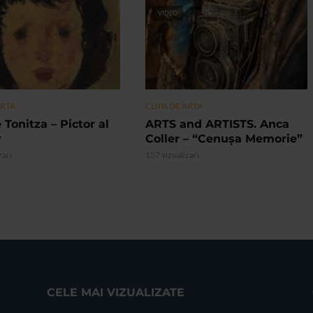
VIDEO
ARTA
CLIPA DE ARTA
 Tonitza – Pictor al
ARTS and ARTISTS. Anca
r
Coller – “Cenușa Memorie”
zari
157 vizualizari
CELE MAI VIZUALIZATE