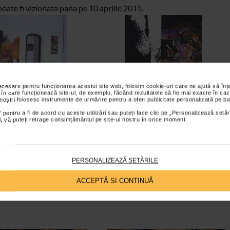
poate fi vizionata pana pe 10 aprilie 2011.
necesare pentru funcționarea acestui site web, folosim cookie-uri care ne ajută să î
 în care funcționează site-ul, de exemplu, făcând rezultatele să fie mai exacte în caz
 noștri folosesc instrumente de urmărire pentru a oferi publicitate personalizată pe ba
 pentru a fi de acord cu aceste utilizări sau puteți face clic pe „Personalizează setăr
ial, vă puteți retrage consimțământul pe site-ul nostru în orice moment.
PERSONALIZEAZĂ SETĂRILE
ACCEPTĂ SI CONTINUĂ