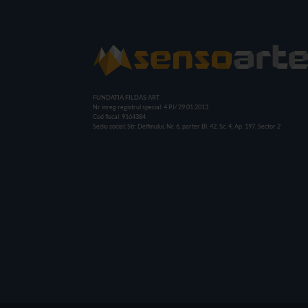
FUNDATIA FILDAS ART
Nr inreg registrul special: 4 PJ/ 29.01.2013
Cod fiscal: 9164384
Sediu social: Str. Delfinului, Nr. 6, parter Bl. 42, Sc. 4, Ap. 197, Sector 2