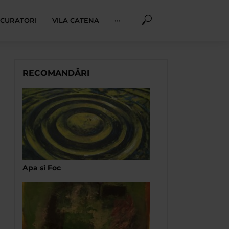
I CURATORI
VILA CATENA
···
RECOMANDĂRI
Apa si Foc