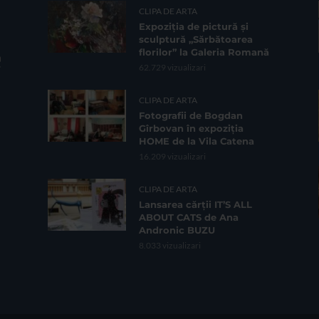
CLIPA DE ARTA
Expoziția de pictură și
sculptură „Sărbătoarea
florilor” la Galeria Romană
62.729 vizualizari
CLIPA DE ARTA
Fotografii de Bogdan
Gîrbovan în expoziția
HOME de la Vila Catena
16.209 vizualizari
CLIPA DE ARTA
Lansarea cărții IT’S ALL
ABOUT CATS de Ana
Andronic BUZU
8.033 vizualizari