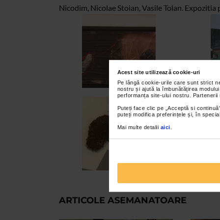
Nicodim, Nicolae Stoian, Vasile Tolan. Expozitia 
Acest site utilizează cookie-uri
Pe lângă cookie-urile care sunt strict 
nostru și ajută la îmbunătățirea modului
performanța site-ului nostru. Partenerii
Puteți face clic pe „Acceptă si continuă”
puteți modifica preferințele și, în spec
Mai multe detalii
aici
.
ARTICOLE ASEMANATOARE