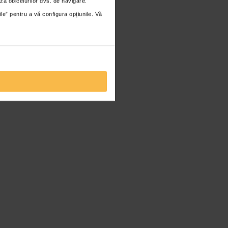
za obiceiurilor dvs. de navigare.
ile” pentru a vă configura opțiunile. Vă