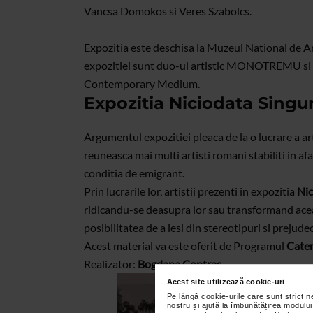
Vancsa Domokos si Veres Szabolcs.
Expozitia este deschisa la Muzeul National de 
expozitiei sunt duo-ul artistic MONOTREMU si a
Contemporary Medium.
Expozitia Niciodata Sing
Argumentul expozitiei pleaca de la o lucrare a ar
reuneasca mai multi artisti romani stabiliti in afara
conditia de emigrant.
Prin lucrarile lor, artistii prezenti in expozitia
Nic
ridicandu-se deasupra lor sau transformand aceast
posibilitatea de a iesi din stereotipuri si prejude
Acest material va este oferit de Programul
Caten
Realizator:
Bogdana Contras
Acest site utilizează cookie-uri
Pe lângă cookie-urile care sunt strict 
nostru și ajută la îmbunătățirea modului