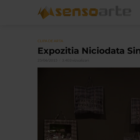
CLIPA DE ARTA
Expozitia Niciodata Si
25/06/2015
3.403 vizualizari