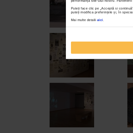
performanța site-ului nostru. Partenerii
Puteți face clic pe „Acceptă si continuă”
puteți modifica preferințele și, în spec
Mai multe detalii
aici
.