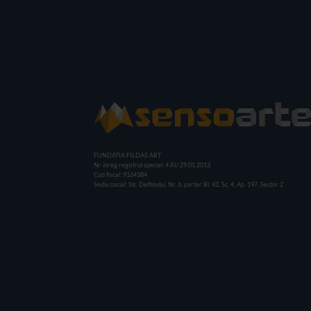
FUNDATIA FILDAS ART
Nr inreg registrul special: 4 PJ/ 29.01.2013
Cod fiscal: 9164384
Sediu social: Str. Delfinului, Nr. 6, parter Bl. 42, Sc. 4, Ap. 197, Sector 2