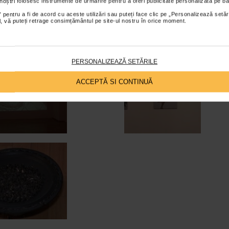
 noștri folosesc instrumente de urmărire pentru a oferi publicitate personalizată pe ba
 pentru a fi de acord cu aceste utilizări sau puteți face clic pe „Personalizează setăr
ial, vă puteți retrage consimțământul pe site-ul nostru în orice moment.
PERSONALIZEAZĂ SETĂRILE
ACCEPTĂ SI CONTINUĂ