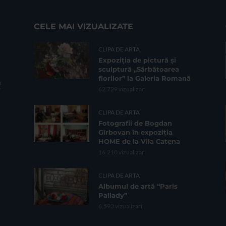
CELE MAI VIZUALIZATE
CLIPA DE ARTA
Expoziția de pictură și
sculptură „Sărbătoarea
florilor” la Galeria Romană
62.729 vizualizari
CLIPA DE ARTA
Fotografii de Bogdan
Gîrbovan în expoziția
HOME de la Vila Catena
16.210 vizualizari
CLIPA DE ARTA
Albumul de artă “Paris
Pallady”
6.593 vizualizari