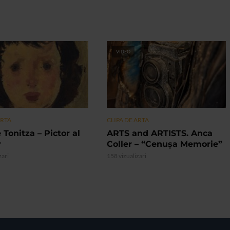
VIDEO
ARTA
CLIPA DE ARTA
 Tonitza – Pictor al
ARTS and ARTISTS. Anca
r
Coller – “Cenușa Memorie”
zari
158 vizualizari