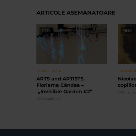
ARTICOLE ASEMANATOARE
VIDEO
VIDEO
CLIPA DE ARTA
CLIPA DE 
ARTS and ARTISTS.
Nicolae
Floriama Cândea –
copiilo
„Invisible Garden #2”
149 vizuali
132 vizualizari