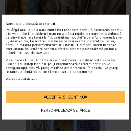
Acest site utilizează cookie-uri
Pe lângă cookie-urile care sunt strict necesare pentru funcționarea acestui
site web, folosim cookie-uri care ne ajută să înțelegem cum se navighează
pe site-ul nostru și ajută la îmbunătățirea modului în care funcționează site-
ul, de exemplu, făcând rezultatele să fie mai exacte în cazul căutărilor,
pentru a măsura performanța site-ului nostru. Partenerii noștri folosesc
CLIPA DE ARTA
instrumente de urmărire pentru a oferi publicitate personalizată pe baza
obiceiurilor dvs. de navigare.
ARTS and ARTISTS. Anca Coller – “Cenușa
Puteți face clic pe „Acceptă si continuă” pentru a fi de acord cu aceste
Memorie”
utilizări sau puteți face clic pe „Personalizează setările” pentru a vă
configura opțiunile. Vă puteți modifica preferințele și, în special, vă puteți
158 vizualizari
retrage consimțământul pe site-ul nostru în orice moment.
Mai multe detalii
aici
.
RECOMANDĂRI
ACCEPTĂ SI CONTINUĂ
PERSONALIZEAZĂ SETĂRILE