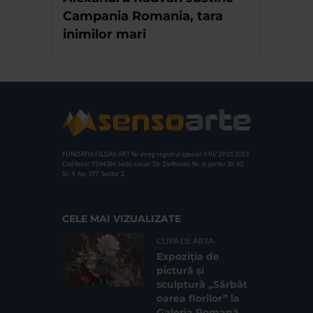
Campania Romania, tara
inimilor mari
FUNDATIA FILDAS ART
Nr inreg registrul special: 4 PJ/ 29.01.2013
Cod fiscal: 9164384
Sediu social: Str. Delfinului, Nr. 6, parter Bl. 42,
Sc. 4, Ap. 197, Sector 2
CELE MAI VIZUALIZATE
CLIPA DE ARTA
Expoziția de
pictură și
sculptură „Sărbăt
oarea florilor” la
Galeria Romană