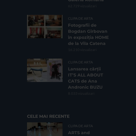
62.729 vizualizari
CLIPA DE ARTA
Fotografii de
Bogdan Gîrbovan
în expoziția HOME
de la Vila Catena
16.210 vizualizari
CLIPA DE ARTA
Lansarea cărții
IT’S ALL ABOUT
CATS de Ana
Andronic BUZU
8.033 vizualizari
CELE MAI RECENTE
CLIPA DE ARTA
ARTS and