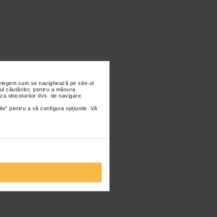
nțelegem cum se navighează pe site-ul
ul căutărilor, pentru a măsura
za obiceiurilor dvs. de navigare.
ile” pentru a vă configura opțiunile. Vă