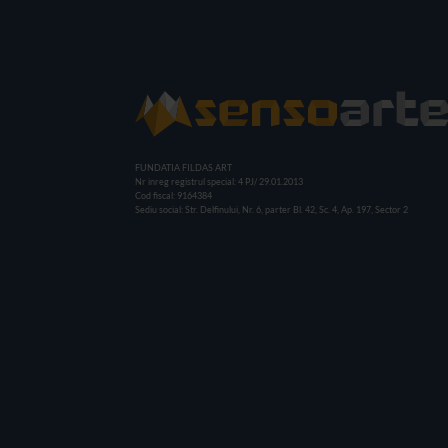
FUNDATIA FILDAS ART
Nr inreg registrul special: 4 PJ/ 29.01.2013
Cod fiscal: 9164384
Sediu social: Str. Delfinului, Nr. 6, parter Bl. 42, Sc. 4, Ap. 197, Sector 2