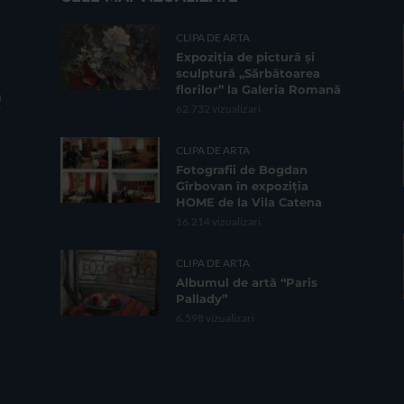
CLIPA DE ARTA
Expoziția de pictură și
sculptură „Sărbătoarea
florilor” la Galeria Romană
62.732 vizualizari
CLIPA DE ARTA
Fotografii de Bogdan
Gîrbovan în expoziția
HOME de la Vila Catena
16.214 vizualizari
CLIPA DE ARTA
Albumul de artă “Paris
Pallady”
6.598 vizualizari