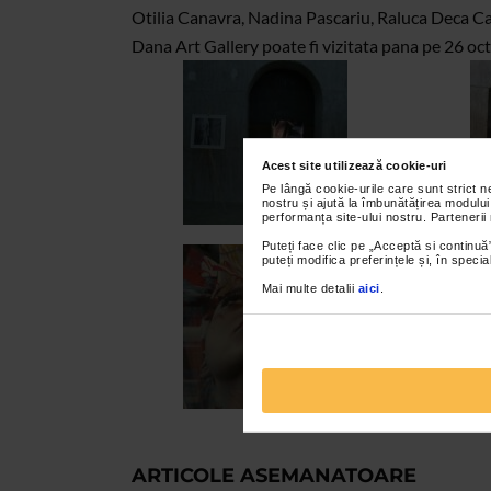
Otilia Canavra, Nadina Pascariu, Raluca Deca Ca
Dana Art Gallery poate fi vizitata pana pe 26 o
Acest site utilizează cookie-uri
Pe lângă cookie-urile care sunt strict 
nostru și ajută la îmbunătățirea modului
performanța site-ului nostru. Partenerii
Puteți face clic pe „Acceptă si continuă”
puteți modifica preferințele și, în spec
Mai multe detalii
aici
.
ARTICOLE ASEMANATOARE