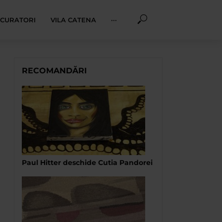
I CURATORI
VILA CATENA
···
RECOMANDĂRI
Paul Hitter deschide Cutia Pandorei