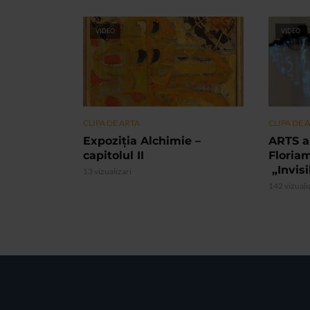
VIDEO
VIDEO
CLIPA DE ARTA
CLIPA DE 
Expoziția Alchimie –
ARTS a
capitolul II
Floria
„Invis
13 vizualizari
142 vizuali