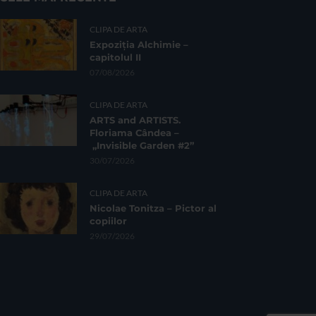
CLIPA DE ARTA
Expoziția Alchimie –
capitolul II
07/08/2026
CLIPA DE ARTA
ARTS and ARTISTS.
Floriama Cândea –
„Invisible Garden #2”
30/07/2026
CLIPA DE ARTA
Nicolae Tonitza – Pictor al
copiilor
29/07/2026