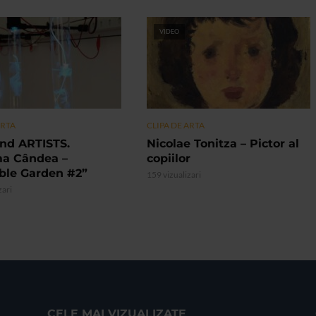
VIDEO
ARTA
CLIPA DE ARTA
nd ARTISTS.
Nicolae Tonitza – Pictor al
ma Cândea –
copiilor
ible Garden #2”
159 vizualizari
zari
CELE MAI VIZUALIZATE