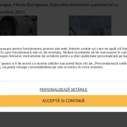
ragea, Mirela Bichigeanu. Expozitia deschisa in parteneriat cu
ctombrie 2011.
necesare pentru funcționarea acestui site web, folosim cookie-uri care ne ajută să î
 în care funcționează site-ul, de exemplu, făcând rezultatele să fie mai exacte în caz
 noștri folosesc instrumente de urmărire pentru a oferi publicitate personalizată pe ba
 pentru a fi de acord cu aceste utilizări sau puteți face clic pe „Personalizează setăr
ial, vă puteți retrage consimțământul pe site-ul nostru în orice moment.
PERSONALIZEAZĂ SETĂRILE
ACCEPTĂ SI CONTINUĂ