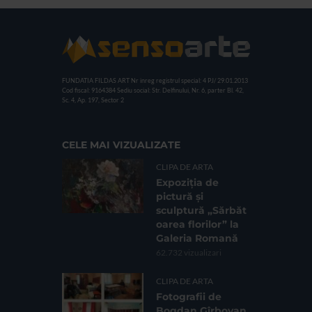
FUNDATIA FILDAS ART
Nr inreg registrul special: 4 PJ/ 29.01.2013
Cod fiscal: 9164384
Sediu social: Str. Delfinului, Nr. 6, parter Bl. 42,
Sc. 4, Ap. 197, Sector 2
CELE MAI VIZUALIZATE
CLIPA DE ARTA
Expoziția de
pictură și
sculptură „Sărbăt
oarea florilor” la
Galeria Romană
62.732 vizualizari
CLIPA DE ARTA
Fotografii de
Bogdan Gîrbovan