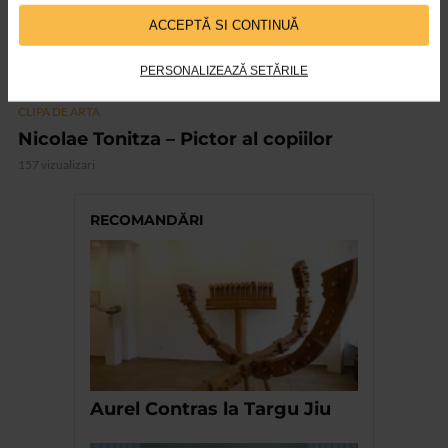
ACCEPTĂ SI CONTINUĂ
PERSONALIZEAZĂ SETĂRILE
CLIPA DE ARTA
Nicolae Tonitza – Pictor al copiilor
157 vizualizari
RECOMANDĂRI
Aurel Contras la Targu Jiu