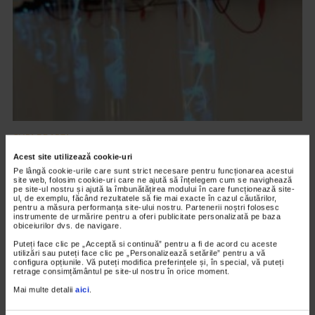
CLIPA DE ARTA
ARTS and ARTISTS. Floriama Cândea –
Acest site utilizează cookie-uri
„Invisible Garden #2”
Pe lângă cookie-urile care sunt strict necesare pentru funcționarea acestui
site web, folosim cookie-uri care ne ajută să înțelegem cum se navighează
pe site-ul nostru și ajută la îmbunătățirea modului în care funcționează site-
141 vizualizari
ul, de exemplu, făcând rezultatele să fie mai exacte în cazul căutărilor,
pentru a măsura performanța site-ului nostru. Partenerii noștri folosesc
instrumente de urmărire pentru a oferi publicitate personalizată pe baza
obiceiurilor dvs. de navigare.
VIDEO
Puteți face clic pe „Acceptă si continuă” pentru a fi de acord cu aceste
utilizări sau puteți face clic pe „Personalizează setările” pentru a vă
configura opțiunile. Vă puteți modifica preferințele și, în special, vă puteți
retrage consimțământul pe site-ul nostru în orice moment.
Mai multe detalii
aici
.