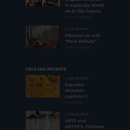
în expoziția HOME
de la Vila Catena
16.212 vizualizari
CLIPA DE ARTA
Albumul de artă
“Paris Pallady”
6.597 vizualizari
CELE MAI RECENTE
CLIPA DE ARTA
Expoziția
Alchimie –
capitolul II
07/08/2026
CLIPA DE ARTA
ARTS and
ARTISTS. Floriama