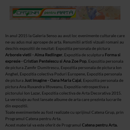
In anul 2015 la Galeria Senso au avut loc evenimente culturale care
ne-au adus mai aproape de arta. Renumitii artisti vizuali romani au
deschis expozitii de neuitat: Expozitia personala de pictura
Arborele vietii - Alma Redlinger
, Expozitia de sculptura
Forma si
expresie - Cristian Pentelescu si Ana Zoe Pop
, Expozitia personala
de pictura Zamfir Dumitrescu, Expozitia personala de pictura Ion
Anghel, Expozitia colectiva Poduri Europene, Expozitia personala
de pictura
Just Imagine - Oana Maria Cajal
, Expozitia personala de
pictura Ana Ruxandra Ilfoveanu, Expozitia retrospectiva a
pictorului Ion Lazar, Expozitia colectiva de Arta Decorativa 2015.
La vernisaje au fost lansate albume de arta care prezinta lucrarile
din expozitii.
Toate evenimentele au fost realizate cu sprijinul Catena Grup, prin
Programul Catena pentru Arta.
Acest material va este oferit de Programul
Catena pentru Arta.