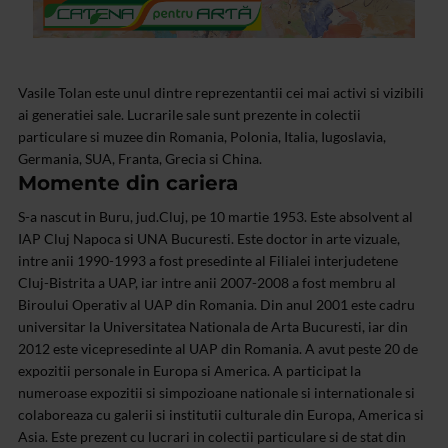
Vasile Tolan este unul dintre reprezentantii cei mai activi si vizibili
ai generatiei sale. Lucrarile sale sunt prezente in colectii
particulare si muzee din Romania, Polonia, Italia, Iugoslavia,
Germania, SUA, Franta, Grecia si China.
Momente din cariera
S-a nascut in Buru, jud.Cluj, pe 10 martie 1953. Este absolvent al
IAP Cluj Napoca si UNA Bucuresti. Este doctor in arte vizuale,
intre anii 1990-1993 a fost presedinte al Filialei interjudetene
Cluj-Bistrita a UAP, iar intre anii 2007-2008 a fost membru al
Biroului Operativ al UAP din Romania. Din anul 2001 este cadru
universitar la Universitatea Nationala de Arta Bucuresti, iar din
2012 este vicepresedinte al UAP din Romania. A avut peste 20 de
expozitii personale in Europa si America. A participat la
numeroase expozitii si simpozioane nationale si internationale si
colaboreaza cu galerii si institutii culturale din Europa, America si
Asia. Este prezent cu lucrari in colectii particulare si de stat din