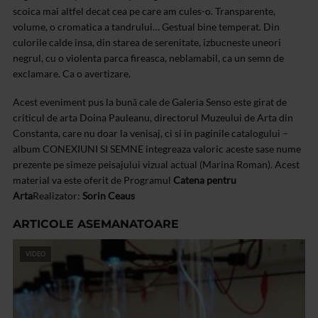
scoica mai altfel decat cea pe care am cules-o. Transparente,
volume, o cromatica a tandrului… Gestual bine temperat. Din
culorile calde insa, din starea de serenitate, izbucneste uneori
negrul, cu o violenta parca fireasca, neblamabil, ca un semn de
exclamare. Ca o avertizare.
Acest eveniment pus la bună cale de Galeria Senso este girat de
criticul de arta Doina Pauleanu, directorul Muzeului de Arta din
Constanta, care nu doar la venisaj, ci si in paginile catalogului –
album CONEXIUNI SI SEMNE integreaza valoric aceste sase nume
prezente pe simeze peisajului vizual actual (Marina Roman).
Acest
material va este oferit de Programul
Catena pentru
Arta
Realizator:
Sorin Ceaus
ARTICOLE ASEMANATOARE
VIDEO