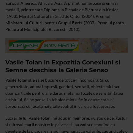
Europa, America, Africa si Asia. A primit numeroase premii si
medalii, printre care Diploma la Bienala de Pictura din Kosice
(1983), Meritul Cultural in Grad de Ofiter (2004), Premiul
Ministerului Culturii pentru Grupul
8 art+
(2007), Premiul pentru
Pictura al Municipiului Bucuresti (2010).
Vasile Tolan in Expozitia Conexiuni si
Semne deschisa la Galeria Senso
Vasile Tolan stie sa se bucure de tot ce-l inconjoara. Si, cu
generozitate, aduna impresii, ganduri, senzatii, obiecte mici sau
doar particele pentru a le darui, metamorfozate de sensibilitatea
artistului, fie pe panza, in tehnica mixta, fie în casete care isi
apropriaza cu jucata naivitate spatiul in care au fost asezate.
Lucrarile lui Vasile Tolan imi aduc in memorie, nu stiu de ce, gustul
si mirosul marii noastre: le privesc si ma vad scormonind cu
degetele de la picioare nisipul ingemanat cu valurile, cautind cate o