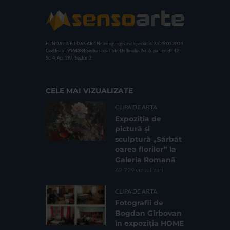
FUNDATIA FILDAS ART
Nr inreg registrul special: 4 PJ/ 29.01.2013
Cod fiscal: 9164384
Sediu social: Str. Delfinului, Nr. 6, parter Bl. 42,
Sc. 4, Ap. 197, Sector 2
CELE MAI VIZUALIZATE
CLIPA DE ARTA
Expoziția de
pictură și
sculptură „Sărbăt
oarea florilor” la
Galeria Romană
62.729 vizualizari
CLIPA DE ARTA
Fotografii de
Bogdan Gîrbovan
în expoziția HOME