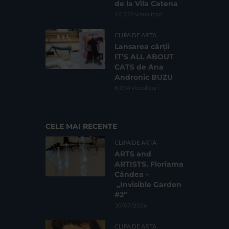
de la Vila Catena
16.210 vizualizari
CLIPA DE ARTA
Lansarea cărții
IT’S ALL ABOUT
CATS de Ana
Andronic BUZU
8.034 vizualizari
CELE MAI RECENTE
CLIPA DE ARTA
ARTS and
ARTISTS. Floriama
Cândea –
„Invisible Garden
#2”
30/07/2026
CLIPA DE ARTA