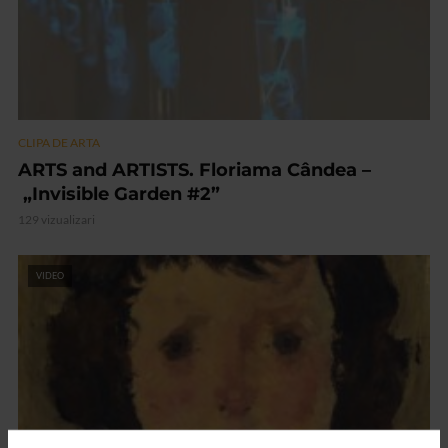
CLIPA DE ARTA
ARTS and ARTISTS. Floriama Cândea –
„Invisible Garden #2”
129 vizualizari
VIDEO