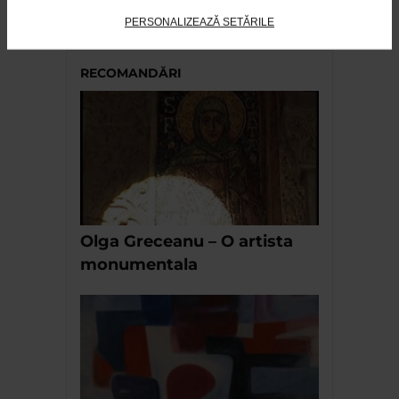
Memorie”
PERSONALIZEAZĂ SETĂRILE
162 vizualizari
RECOMANDĂRI
Olga Greceanu – O artista
monumentala