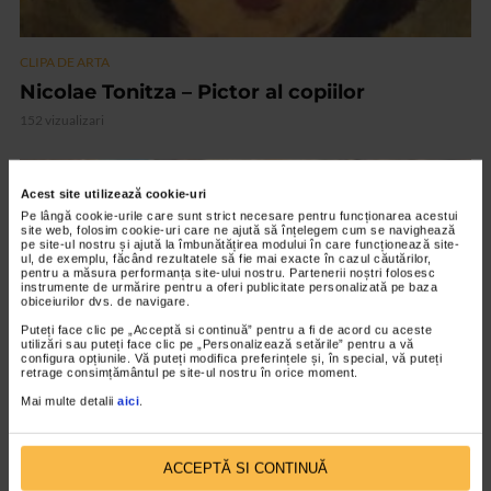
CLIPA DE ARTA
Nicolae Tonitza – Pictor al copiilor
152 vizualizari
VIDEO
Acest site utilizează cookie-uri
Pe lângă cookie-urile care sunt strict necesare pentru funcționarea acestui
site web, folosim cookie-uri care ne ajută să înțelegem cum se navighează
pe site-ul nostru și ajută la îmbunătățirea modului în care funcționează site-
ul, de exemplu, făcând rezultatele să fie mai exacte în cazul căutărilor,
pentru a măsura performanța site-ului nostru. Partenerii noștri folosesc
instrumente de urmărire pentru a oferi publicitate personalizată pe baza
obiceiurilor dvs. de navigare.
Puteți face clic pe „Acceptă si continuă” pentru a fi de acord cu aceste
utilizări sau puteți face clic pe „Personalizează setările” pentru a vă
configura opțiunile. Vă puteți modifica preferințele și, în special, vă puteți
retrage consimțământul pe site-ul nostru în orice moment.
Mai multe detalii
aici
.
CLIPA DE ARTA
ARTS and ARTISTS. Anca Coller – “Cenușa
ACCEPTĂ SI CONTINUĂ