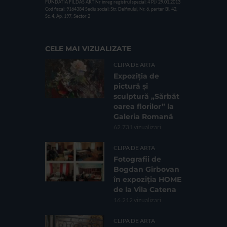
FUNDATIA FILDAS ART
Nr inreg registrul special: 4 PJ/ 29.01.2013
Cod fiscal: 9164384
Sediu social: Str. Delfinului, Nr. 6, parter Bl. 42,
Sc. 4, Ap. 197, Sector 2
CELE MAI VIZUALIZATE
CLIPA DE ARTA
Expoziția de
pictură și
sculptură „Sărbăt
oarea florilor” la
Galeria Romană
62.731 vizualizari
CLIPA DE ARTA
Fotografii de
Bogdan Gîrbovan
în expoziția HOME
de la Vila Catena
16.212 vizualizari
CLIPA DE ARTA