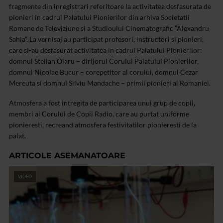
fragmente din inregistrari referitoare la activitatea desfasurata de
pionieri in cadrul Palatului Pionierilor din arhiva Societatii
Romane de Televiziune si a Studioului Cinematografic ”Alexandru
Sahia”.
La vernisaj au participat profesori, instructori si pionieri,
care si-au desfasurat activitatea in cadrul Palatului Pionierilor:
domnul Stelian Olaru – dirijorul Corului Palatului Pionierilor,
domnul Nicolae Bucur – corepetitor al corului, domnul Cezar
Mereuta si domnul Silviu Mandache – primii pionieri ai Romaniei.
Atmosfera a fost intregita de participarea unui grup de copii,
membri ai Corului de Copii Radio, care au purtat uniforme
pionieresti, recreand atmosfera festivitatilor pionieresti de la
palat.
ARTICOLE ASEMANATOARE
VIDEO