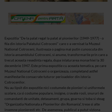
Expozitia "De la palat regal la palat al pionierilor (1949-1977) - o
fila din istoria Palatului Cotroceni" care s-a vernisat la Muzeul
National Cotroceni, ilustreaza o pagina mai putin cunoscuta din
istoria ansamblului Cotroceni, si anume, transformarile prin care a
trecut aceasta resedinta regala, dupa inlaturarea monarhiei la 30
decembrie 1947. Este prima expozitie cu aceasta tematica, pe care
Muzeul National Cotroceni o organizeaza, completand astfel
manifestarile consacrate tuturor perioadelor din istoria
Cotrocenilor.
Nu au lipsit din expozitie nici costumele de pionieri si uniformele
scolare, ca si costume populare, insigne, cravate rosii, snururi de
comandanti de unitate, detasament, grupa, goarna si toba si steag
”Organizatia Nationala a Pionierilor din Romania”, trese si alte
insemne pionieresti etc.
De asemenea, publicul a putut viziona