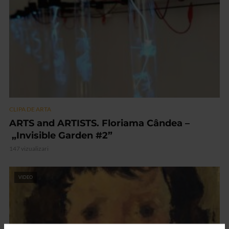
CLIPA DE ARTA
ARTS and ARTISTS. Floriama Cândea –
„Invisible Garden #2”
147 vizualizari
VIDEO