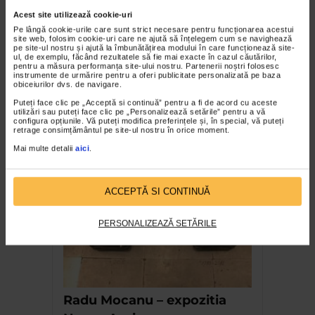
Acest site utilizează cookie-uri
Pe lângă cookie-urile care sunt strict necesare pentru funcționarea acestui
site web, folosim cookie-uri care ne ajută să înțelegem cum se navighează
pe site-ul nostru și ajută la îmbunătățirea modului în care funcționează site-
ul, de exemplu, făcând rezultatele să fie mai exacte în cazul căutărilor,
pentru a măsura performanța site-ului nostru. Partenerii noștri folosesc
instrumente de urmărire pentru a oferi publicitate personalizată pe baza
obiceiurilor dvs. de navigare.
CLIPA DE ARTA
Puteți face clic pe „Acceptă si continuă” pentru a fi de acord cu aceste
Nicolae Tonitza – Pictor al copiilor
utilizări sau puteți face clic pe „Personalizează setările” pentru a vă
configura opțiunile. Vă puteți modifica preferințele și, în special, vă puteți
169 vizualizari
retrage consimțământul pe site-ul nostru în orice moment.
Mai multe detalii
aici
.
RECOMANDĂRI
ACCEPTĂ SI CONTINUĂ
PERSONALIZEAZĂ SETĂRILE
Radu Mocanu – expozitia