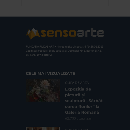
FUNDATIA FILDAS ART
Nr inreg registrul special: 4 PJ/ 29.01.2013
Cod fiscal: 9164384
Sediu social: Str. Delfinului, Nr. 6, parter Bl. 42,
Sc. 4, Ap. 197, Sector 2
CELE MAI VIZUALIZATE
CLIPA DE ARTA
Expoziția de
pictură și
sculptură „Sărbăt
oarea florilor” la
Galeria Romană
62.735 vizualizari