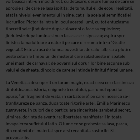
vorbeasca intr-un mod direct, cu detasare, despre lumea de care se
apropie si de care se lasa ispitita; de tumultul ei, de ecoul realitatii,
atat la nivelul evenimentului in sine, cat si la acela al semnificatiei
lucrurilor. Pictorita intra in jocul acestei lumi, cu tot entuziasmul
tineretii sale: jinduieste dupa culoare si o face sa explodeze;
jinduieste dupa lumina si nu o lasa sa se risipeasca; aspira spre
linistea tamaduitoare a naturii pe care o rezuma intr-o “Gratie
vegetala”. Este atrasa de lumea povestilor, de calul alb, ca o plutire
peste ceturile timpului; de misterul care salasluieste in spatele
unei masti de carnaval; de povarnisul dorurilor bine ascunse sub
valul ei de gheata, dincolo de care se intinde infinitul fiintei umane.
La Venetia, a descoperit un taram magic, exact ceea ce o fascineaza
dintotdeauna: istoria, enigmele trecutului, parfumul epocilor
apuse; “un fragment de viata, in sarbatoare”, pe care incearca sa-l
tranfigureze pe panza, dupa toate rigorile artei. Emilia Marinescu
zugraveste, in culori de o particulara sinceritate, zambetul secret,
uimirea, dorinta de aventura; libertatea manifestarii in toata
invapaierea sufletului latin. O lume ce se grabeste sa iasa, parca,
din contextul ei material spre a-si recapitula rosturile. Si
provocarile.