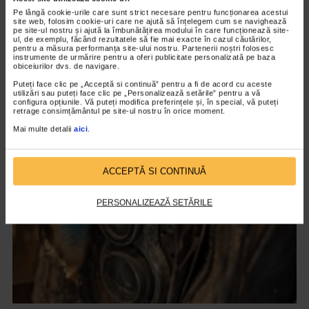
Pe lângă cookie-urile care sunt strict necesare pentru funcționarea acestui
site web, folosim cookie-uri care ne ajută să înțelegem cum se navighează
pe site-ul nostru și ajută la îmbunătățirea modului în care funcționează site-
ul, de exemplu, făcând rezultatele să fie mai exacte în cazul căutărilor,
pentru a măsura performanța site-ului nostru. Partenerii noștri folosesc
instrumente de urmărire pentru a oferi publicitate personalizată pe baza
obiceiurilor dvs. de navigare.
CLIPA DE ARTA
Puteți face clic pe „Acceptă si continuă” pentru a fi de acord cu aceste
utilizări sau puteți face clic pe „Personalizează setările” pentru a vă
Nicolae Tonitza – Pictor al copiilor
configura opțiunile. Vă puteți modifica preferințele și, în special, vă puteți
retrage consimțământul pe site-ul nostru în orice moment.
150 vizualizari
Mai multe detalii
aici
.
VIDEO
ACCEPTĂ SI CONTINUĂ
PERSONALIZEAZĂ SETĂRILE