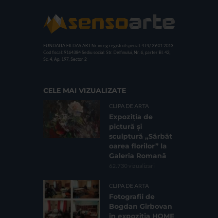
FUNDATIA FILDAS ART
Nr inreg registrul special: 4 PJ/ 29.01.2013
Cod fiscal: 9164384
Sediu social: Str. Delfinului, Nr. 6, parter Bl. 42,
Sc. 4, Ap. 197, Sector 2
CELE MAI VIZUALIZATE
CLIPA DE ARTA
Expoziția de
pictură și
sculptură „Sărbăt
oarea florilor” la
Galeria Romană
62.730 vizualizari
CLIPA DE ARTA
Fotografii de
Bogdan Gîrbovan
în expoziția HOME