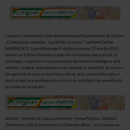
La galeria VeronikiArt este deschisa expozitia personala de pictura
„Caleidoscop venetian - Luciditate si mister” a artistei Emilia
MARINESCU. Expozitia poate fi vizitata pana pe 17 martie 2011.
Universul Emiliei Marinescu este intruchiparea unei pasiuni. In
mod sigur, copilaria i-a fost aureolata de iubire si intelegere, arta
sa fiind, ca atare, expresia bucuriei, energiei si vitalitatii. Si oricare
din genurile in care se manifesta, peisaj, nud, compozitie, natura
statica, exprima sentimentul ca nimic nu este lipsit de semnificatii
in lumea in care traim.
Artista – formata la clasa profesorilor Horea Pastina, Vladimir
Zamfirescu, Mihai Sarbulescu si Gheorghe Rosu – si-a propus sa