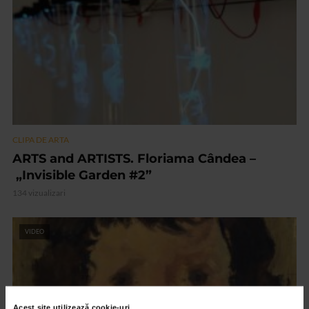
CLIPA DE ARTA
ARTS and ARTISTS. Floriama Cândea –
„Invisible Garden #2”
134 vizualizari
VIDEO
Acest site utilizează cookie-uri