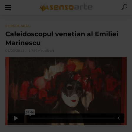
CLIPA DE ARTA
Caleidoscopul venetian al Emiliei
Marinescu
01/03/2011
1.749 vizualizari