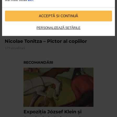
ACCEPTĂ SI CONTINUĂ
PERSONALIZEAZĂ SETĂRILE
CLIPA DE ARTA
Nicolae Tonitza – Pictor al copiilor
175 vizualizari
RECOMANDĂRI
Expoziția József Klein și