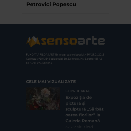
Petrovici Popescu
FUNDATIA FILDAS ART
Nr inreg registrul special: 4 PJ/ 29.01.2013
Cod fiscal: 9164384
Sediu social: Str. Delfinului, Nr. 6, parter Bl. 42,
Sc. 4, Ap. 197, Sector 2
CELE MAI VIZUALIZATE
CLIPA DE ARTA
Expoziția de
pictură și
sculptură „Sărbăt
oarea florilor” la
Galeria Romană
62.735 vizualizari