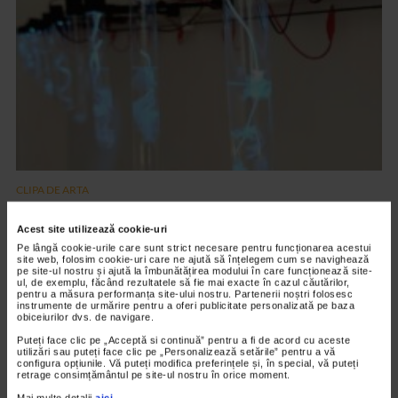
CLIPA DE ARTA
ARTS and ARTISTS. Floriama Cândea –
Acest site utilizează cookie-uri
„Invisible Garden #2”
Pe lângă cookie-urile care sunt strict necesare pentru funcționarea acestui
150 vizualizari
site web, folosim cookie-uri care ne ajută să înțelegem cum se navighează
pe site-ul nostru și ajută la îmbunătățirea modului în care funcționează site-
ul, de exemplu, făcând rezultatele să fie mai exacte în cazul căutărilor,
pentru a măsura performanța site-ului nostru. Partenerii noștri folosesc
instrumente de urmărire pentru a oferi publicitate personalizată pe baza
VIDEO
obiceiurilor dvs. de navigare.
Puteți face clic pe „Acceptă si continuă” pentru a fi de acord cu aceste
utilizări sau puteți face clic pe „Personalizează setările” pentru a vă
configura opțiunile. Vă puteți modifica preferințele și, în special, vă puteți
retrage consimțământul pe site-ul nostru în orice moment.
Mai multe detalii
aici
.