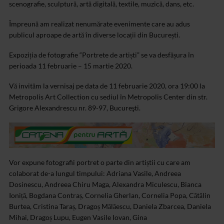
scenografie, sculptură, artă digitală, textile, muzică, dans, etc.
Împreună am realizat nenumărate evenimente care au adus
publicul aproape de artă în diverse locații din București.
Expoziția de fotografie “Portrete de artiști” se va desfășura în
perioada 11 februarie – 15 martie 2020.
Vă invităm la vernisaj pe data de 11 februarie 2020, ora 19:00 la
Metropolis Art Collection cu sediul în Metropolis Center din str.
Grigore Alexandrescu nr. 89-97, Bucureşti.
Vor expune fotografii portret o parte din artiștii cu care am
colaborat de-a lungul timpului: Adriana Vasile, Andreea
Dosinescu, Andreea Chiru Maga, Alexandra Miculescu, Bianca
Ioniță, Bogdana Contraș, Cornelia Gherlan, Cornelia Popa, Cătălin
Burtea, Cristina Taraș, Dragoș Mălăescu, Daniela Zbarcea, Daniela
Mihai, Dragoș Lupu, Eugen Vasile Iovan, Gina