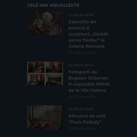
CELE MAI VIZUALIZATE
CLIPA DE ARTA
Expoziția de
pictură și
sculptură „Sărbăt
oarea florilor” la
Galeria Romană
62.730 vizualizari
CLIPA DE ARTA
Fotografii de
Bogdan Gîrbovan
în expoziția HOME
de la Vila Catena
16.211 vizualizari
CLIPA DE ARTA
Albumul de artă
“Paris Pallady”
6.594 vizualizari