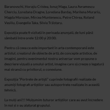
Baranovschi, Horațiu Cristea, Ionuț Maga, Laura Avramescu
Cherciu, Loredana Dragne, Loredana Bardaș, Marilena Murariu,
Magda Morozan, Mircea Muntenescu, Petre Chirea, Roland
Vasiliu, Evangelia Taka, Silvia Trăistaru.
Expoziția poate fi vizitată în perioada anunțată, de luni până
sâmbată între orele 12:00 și 20:00.
Pentru că ceea ce este important în arta contemporană este
artistul, creatorul de obiecte de artă, de concepte artistice, de
imagini, pentru evenimentul nostru aniversar vom propune o
descriere vizuală a omului-artist, imagine care să creeze o legatură
mai stransă cu privitorul, o conexiune.
Expoziția “Portrete de artiști” cuprinde fotografii realizate de
anumiți fotografi artiștilor sau autoportrete realizate în această
tehnică.
La mulți ani!!! Mulțumim tuturor artiștilor care au avut încredere
în noi si s-au alaturat grupului.