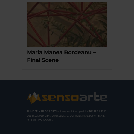
Maria Manea Bordeanu –
Final Scene
FUNDATIA FILDAS ART
Nr inreg registrul special: 4 PJ/ 29.01.2013
Cod fiscal: 9164384
Sediu social: Str. Delfinului, Nr. 6, parter Bl. 42,
Sc. 4, Ap. 197, Sector 2