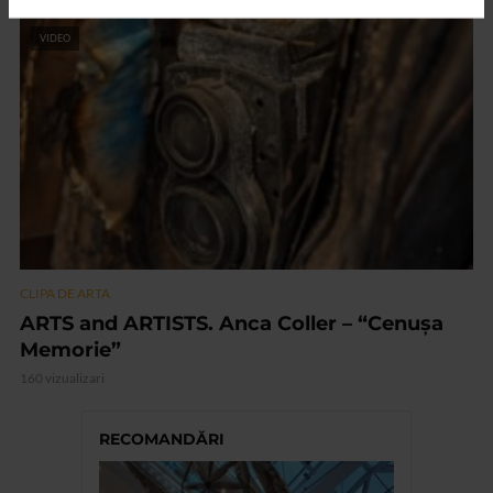
VIDEO
CLIPA DE ARTA
ARTS and ARTISTS. Anca Coller – “Cenușa
Memorie”
160 vizualizari
RECOMANDĂRI