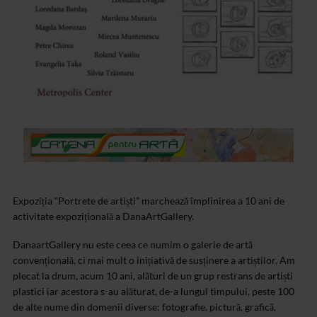
Expoziția “Portrete de artiști” marchează împlinirea a 10 ani de
activitate expozițională a DanaArtGallery.
DanaartGallery nu este ceea ce numim o galerie de artă
convențională, ci mai mult o inițiativă de susținere a artiștilor. Am
plecat la drum, acum 10 ani, alături de un grup restrans de artiști
plastici iar acestora s-au alăturat, de-a lungul timpului, peste 100
de alte nume din domenii diverse: fotografie, pictură, grafică,