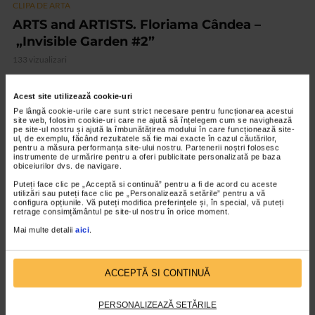
CLIPA DE ARTA
ARTS and ARTISTS. Floriama Cândea –
„Invisible Garden #2”
133 vizualizari
Acest site utilizează cookie-uri
VIDEO
Pe lângă cookie-urile care sunt strict necesare pentru funcționarea acestui
site web, folosim cookie-uri care ne ajută să înțelegem cum se navighează
pe site-ul nostru și ajută la îmbunătățirea modului în care funcționează site-
ul, de exemplu, făcând rezultatele să fie mai exacte în cazul căutărilor,
pentru a măsura performanța site-ului nostru. Partenerii noștri folosesc
instrumente de urmărire pentru a oferi publicitate personalizată pe baza
obiceiurilor dvs. de navigare.
Puteți face clic pe „Acceptă si continuă” pentru a fi de acord cu aceste
utilizări sau puteți face clic pe „Personalizează setările” pentru a vă
configura opțiunile. Vă puteți modifica preferințele și, în special, vă puteți
retrage consimțământul pe site-ul nostru în orice moment.
Mai multe detalii
aici
.
CLIPA DE ARTA
ACCEPTĂ SI CONTINUĂ
Nicolae Tonitza – Pictor al copiilor
150 vizualizari
PERSONALIZEAZĂ SETĂRILE