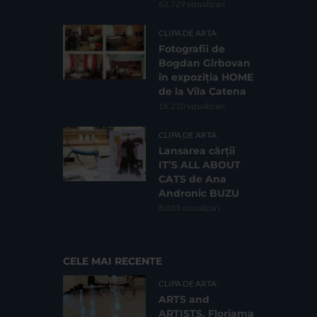
62.729 vizualizari
CLIPA DE ARTA
Fotografii de
Bogdan Gîrbovan
în expoziția HOME
de la Vila Catena
16.210 vizualizari
CLIPA DE ARTA
Lansarea cărții
IT’S ALL ABOUT
CATS de Ana
Andronic BUZU
8.033 vizualizari
CELE MAI RECENTE
CLIPA DE ARTA
ARTS and
ARTISTS. Floriama