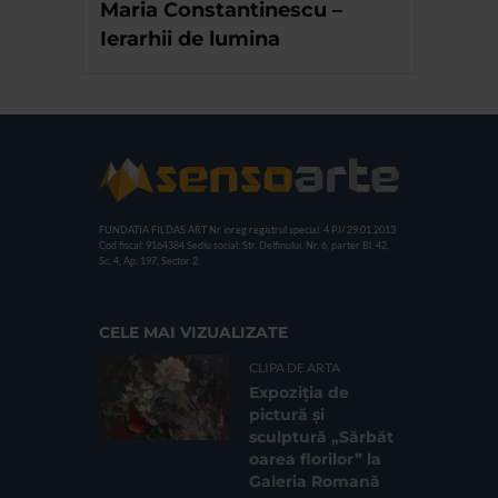
Maria Constantinescu –
Ierarhii de lumina
FUNDATIA FILDAS ART
Nr inreg registrul special: 4 PJ/ 29.01.2013
Cod fiscal: 9164384
Sediu social: Str. Delfinului, Nr. 6, parter Bl. 42,
Sc. 4, Ap. 197, Sector 2
CELE MAI VIZUALIZATE
CLIPA DE ARTA
Expoziția de
pictură și
sculptură „Sărbăt
oarea florilor” la
Galeria Romană