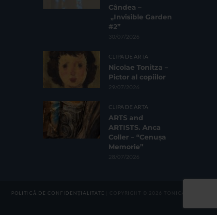
Cândea –
„Invisible Garden
#2”
30/07/2026
CLIPA DE ARTA
Nicolae Tonitza –
Pictor al copiilor
29/07/2026
CLIPA DE ARTA
ARTS and
ARTISTS. Anca
Coller – “Cenușa
Memorie”
28/07/2026
POLITICĂ DE CONFIDENȚIALITATE
| COPYRIGHT © 2026 TONICA GROUP