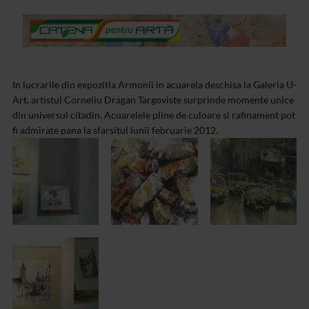
In lucrarile din expozitia Armonii in acuarela deschisa la Galeria U-
Art, artistul Corneliu Dragan Targoviste surprinde momente unice
din universul citadin. Acuarelele pline de culoare si rafinament pot
fi admirate pana la sfarsitul lunii februarie 2012.