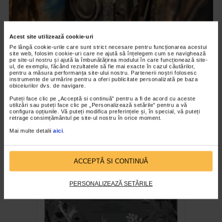
Acest site utilizează cookie-uri
Pe lângă cookie-urile care sunt strict necesare pentru funcționarea acestui
site web, folosim cookie-uri care ne ajută să înțelegem cum se navighează
pe site-ul nostru și ajută la îmbunătățirea modului în care funcționează site-
ul, de exemplu, făcând rezultatele să fie mai exacte în cazul căutărilor,
pentru a măsura performanța site-ului nostru. Partenerii noștri folosesc
CLIPA DE ARTA
instrumente de urmărire pentru a oferi publicitate personalizată pe baza
obiceiurilor dvs. de navigare.
ARTS and ARTISTS. Anca Coller – “Cenușa
Puteți face clic pe „Acceptă si continuă” pentru a fi de acord cu aceste
Memorie”
utilizări sau puteți face clic pe „Personalizează setările” pentru a vă
configura opțiunile. Vă puteți modifica preferințele și, în special, vă puteți
158 vizualizari
retrage consimțământul pe site-ul nostru în orice moment.
Mai multe detalii
aici
.
RECOMANDĂRI
ACCEPTĂ SI CONTINUĂ
PERSONALIZEAZĂ SETĂRILE