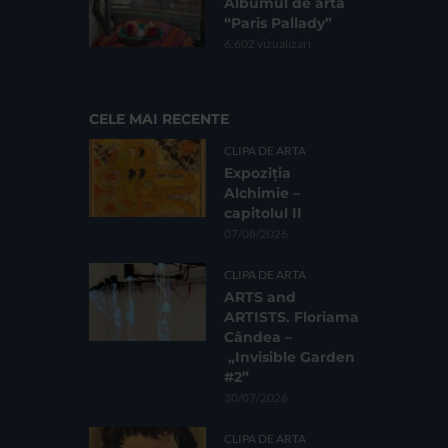
Albumul de artă
“Paris Pallady”
6.602 vizualizari
CELE MAI RECENTE
CLIPA DE ARTA
Expoziția
Alchimie –
capitolul II
07/08/2026
CLIPA DE ARTA
ARTS and
ARTISTS. Floriama
Cândea –
„Invisible Garden
#2”
30/07/2026
CLIPA DE ARTA