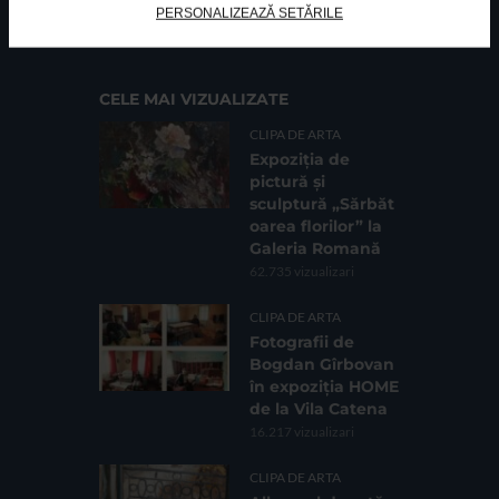
PERSONALIZEAZĂ SETĂRILE
Cod fiscal: 9164384
Sediu social: Str. Delfinului, Nr. 6, parter Bl. 42,
Sc. 4, Ap. 197, Sector 2
CELE MAI VIZUALIZATE
CLIPA DE ARTA
Expoziția de
pictură și
sculptură „Sărbăt
oarea florilor” la
Galeria Romană
62.735 vizualizari
CLIPA DE ARTA
Fotografii de
Bogdan Gîrbovan
în expoziția HOME
de la Vila Catena
16.217 vizualizari
CLIPA DE ARTA