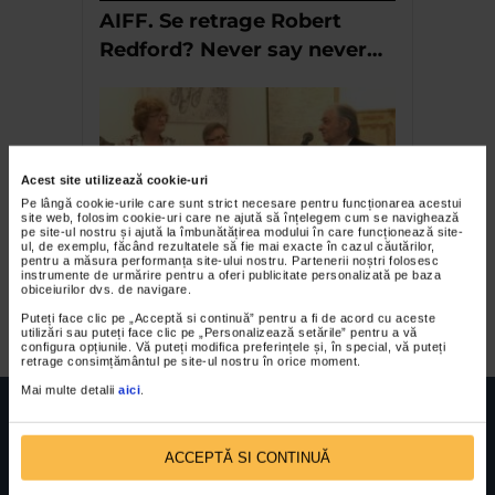
AIFF. Se retrage Robert
Redford? Never say never…
Acest site utilizează cookie-uri
Pe lângă cookie-urile care sunt strict necesare pentru funcționarea acestui
site web, folosim cookie-uri care ne ajută să înțelegem cum se navighează
pe site-ul nostru și ajută la îmbunătățirea modului în care funcționează site-
ul, de exemplu, făcând rezultatele să fie mai exacte în cazul căutărilor,
pentru a măsura performanța site-ului nostru. Partenerii noștri folosesc
Expozitie aniversara la
instrumente de urmărire pentru a oferi publicitate personalizată pe baza
obiceiurilor dvs. de navigare.
Mogosoaia 2011
Puteți face clic pe „Acceptă si continuă” pentru a fi de acord cu aceste
utilizări sau puteți face clic pe „Personalizează setările” pentru a vă
configura opțiunile. Vă puteți modifica preferințele și, în special, vă puteți
retrage consimțământul pe site-ul nostru în orice moment.
Mai multe detalii
aici
.
ACCEPTĂ SI CONTINUĂ
FUNDATIA FILDAS ART
Nr inreg registrul special: 4 PJ/ 29.01.2013