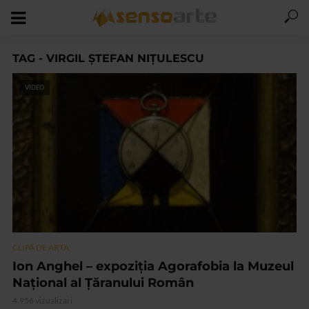
TAG - VIRGIL ȘTEFAN NIȚULESCU
VIDEO
CLIPA DE ARTA
Ion Anghel – expoziția Agorafobia la Muzeul
Național al Țăranului Român
4.956 vizualizari