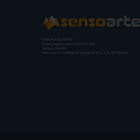
FUNDATIA FILDAS ART
Nr inreg registrul special: 4 PJ/ 29.01.2013
Cod fiscal: 9164384
Sediu social: Str. Delfinului, Nr. 6, parter Bl. 42, Sc. 4, Ap. 197, Sector 2