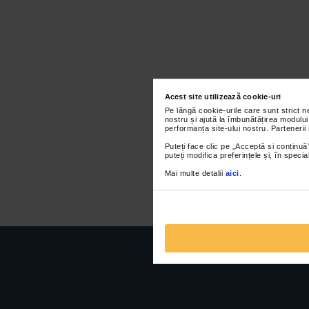
Acest site utilizează cookie-uri
Pe lângă cookie-urile care sunt strict 
nostru și ajută la îmbunătățirea modului
performanța site-ului nostru. Partenerii
Puteți face clic pe „Acceptă si continuă”
puteți modifica preferințele și, în spec
Mai multe detalii
aici
.