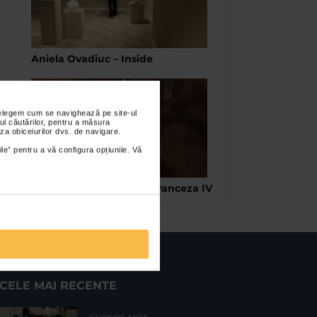
Aniela Ovadiuc – Inside
nțelegem cum se navighează pe site-ul
ul căutărilor, pentru a măsura
za obiceiurilor dvs. de navigare.
ile” pentru a vă configura opțiunile. Vă
Patru secole de pictura franceza IV
CELE MAI RECENTE