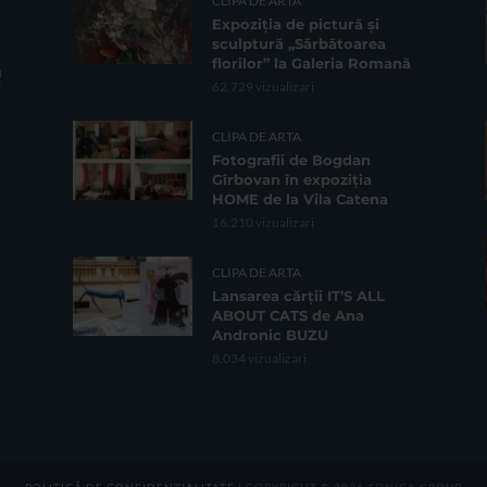
CLIPA DE ARTA
Expoziția de pictură și
sculptură „Sărbătoarea
florilor” la Galeria Romană
62.729 vizualizari
CLIPA DE ARTA
Fotografii de Bogdan
Gîrbovan în expoziția
HOME de la Vila Catena
16.210 vizualizari
CLIPA DE ARTA
Lansarea cărții IT’S ALL
ABOUT CATS de Ana
Andronic BUZU
8.034 vizualizari