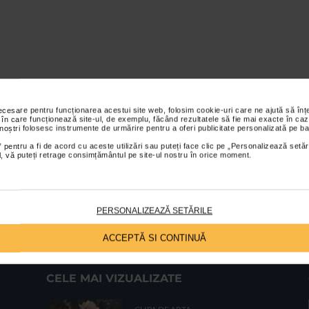
necesare pentru funcționarea acestui site web, folosim cookie-uri care ne ajută să î
 în care funcționează site-ul, de exemplu, făcând rezultatele să fie mai exacte în caz
 noștri folosesc instrumente de urmărire pentru a oferi publicitate personalizată pe ba
 pentru a fi de acord cu aceste utilizări sau puteți face clic pe „Personalizează setăr
ial, vă puteți retrage consimțământul pe site-ul nostru în orice moment.
PERSONALIZEAZĂ SETĂRILE
ACCEPTĂ SI CONTINUĂ
CELE MAI VIZUALIZATE