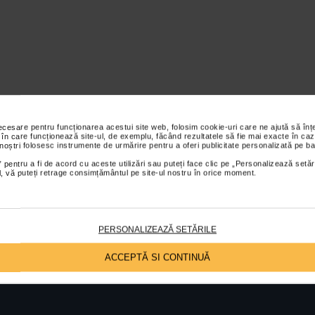
necesare pentru funcționarea acestui site web, folosim cookie-uri care ne ajută să î
 în care funcționează site-ul, de exemplu, făcând rezultatele să fie mai exacte în caz
 noștri folosesc instrumente de urmărire pentru a oferi publicitate personalizată pe ba
 pentru a fi de acord cu aceste utilizări sau puteți face clic pe „Personalizează setăr
ial, vă puteți retrage consimțământul pe site-ul nostru în orice moment.
PERSONALIZEAZĂ SETĂRILE
ACCEPTĂ SI CONTINUĂ