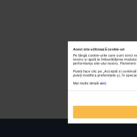
Acest site utilizează cookie-uri
Pe lângă cookie-urile care sunt strict 
nostru și ajută la îmbunătățirea modului
performanța site-ului nostru. Partenerii
Puteți face clic pe „Acceptă si continuă”
puteți modifica preferințele și, în spec
Mai multe detalii
aici
.