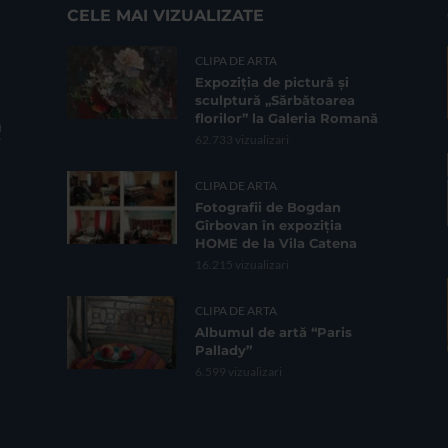
CELE MAI VIZUALIZATE
CLIPA DE ARTA
Expoziția de pictură și
sculptură „Sărbătoarea
florilor” la Galeria Romană
62.733 vizualizari
CLIPA DE ARTA
Fotografii de Bogdan
Gîrbovan în expoziția
HOME de la Vila Catena
16.215 vizualizari
CLIPA DE ARTA
Albumul de artă “Paris
Pallady”
6.599 vizualizari