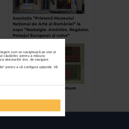
Asociația ”Prietenii Muzeului
Național de Artă al României” la
expo ”Nostalgie. Amintire. Regăsire.
Peisajul European și ruina”
nțelegem cum se navighează pe site-ul
ul căutărilor, pentru a măsura
za obiceiurilor dvs. de navigare.
ile” pentru a vă configura opțiunile. Vă
Samir-Mihail Vancica, Primum
Mobile