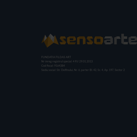
FUNDATIA FILDAS ART
Nr inreg registrul special: 4 PJ/ 29.01.2013
Cod fiscal: 9164384
Sediu social: Str. Delfinului, Nr. 6, parter Bl. 42, Sc. 4, Ap. 197, Sector 2