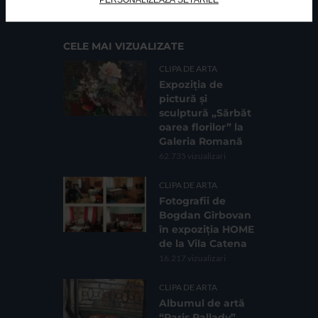
Sc. 4, Ap. 197, Sector 2
CELE MAI VIZUALIZATE
CLIPA DE ARTA
Expoziția de
pictură și
sculptură „Sărbăt
oarea florilor” la
Galeria Romană
62.735 vizualizari
CLIPA DE ARTA
Fotografii de
Bogdan Gîrbovan
în expoziția HOME
de la Vila Catena
16.217 vizualizari
CLIPA DE ARTA
Albumul de artă
“Paris Pallady”