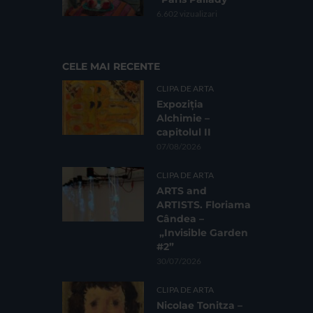
6.602 vizualizari
CELE MAI RECENTE
CLIPA DE ARTA
Expoziția
Alchimie –
capitolul II
07/08/2026
CLIPA DE ARTA
ARTS and
ARTISTS. Floriama
Cândea –
„Invisible Garden
#2”
30/07/2026
CLIPA DE ARTA
Nicolae Tonitza –