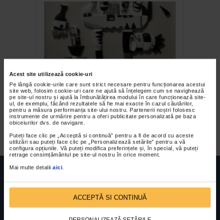
Acest site utilizează cookie-uri
Ana Andronic
Pe lângă cookie-urile care sunt strict necesare pentru funcționarea acestui
site web, folosim cookie-uri care ne ajută să înțelegem cum se navighează
(BUZU) şi Cătălin Gospodin
pe site-ul nostru și ajută la îmbunătățirea modului în care funcționează site-
ul, de exemplu, făcând rezultatele să fie mai exacte în cazul căutărilor,
(GOSPO) la MoBU
pentru a măsura performanța site-ului nostru. Partenerii noștri folosesc
instrumente de urmărire pentru a oferi publicitate personalizată pe baza
International Art Fair 2025
obiceiurilor dvs. de navigare.
Puteți face clic pe „Acceptă si continuă” pentru a fi de acord cu aceste
utilizări sau puteți face clic pe „Personalizează setările” pentru a vă
configura opțiunile. Vă puteți modifica preferințele și, în special, vă puteți
retrage consimțământul pe site-ul nostru în orice moment.
Mai multe detalii
aici
.
ACCEPTĂ SI CONTINUĂ
FUNDATIA FILDAS ART
Nr inreg registrul special: 4 PJ/ 29.01.2013
Cod fiscal: 9164384
Sediu social: Str. Delfinului, Nr. 6, parter Bl. 42,
PERSONALIZEAZĂ SETĂRILE