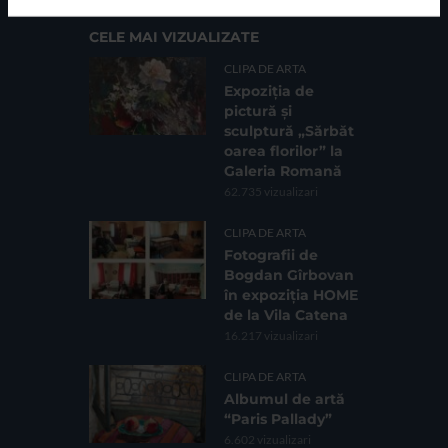
CELE MAI VIZUALIZATE
CLIPA DE ARTA
Expoziția de
pictură și
sculptură „Sărbăt
oarea florilor” la
Galeria Romană
62.735 vizualizari
CLIPA DE ARTA
Fotografii de
Bogdan Gîrbovan
în expoziția HOME
de la Vila Catena
16.217 vizualizari
CLIPA DE ARTA
Albumul de artă
“Paris Pallady”
6.602 vizualizari