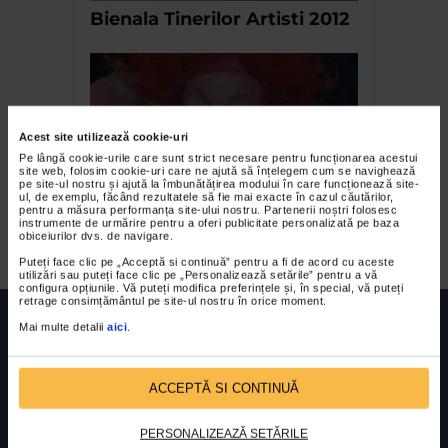
Bienala Tinerilor Artisti 2012
Acest site utilizează cookie-uri
Pe lângă cookie-urile care sunt strict necesare pentru funcționarea acestui
site web, folosim cookie-uri care ne ajută să înțelegem cum se navighează
pe site-ul nostru și ajută la îmbunătățirea modului în care funcționează site-
ul, de exemplu, făcând rezultatele să fie mai exacte în cazul căutărilor,
pentru a măsura performanța site-ului nostru. Partenerii noștri folosesc
Expozitia Project: Human
instrumente de urmărire pentru a oferi publicitate personalizată pe baza
obiceiurilor dvs. de navigare.
Puteți face clic pe „Acceptă si continuă” pentru a fi de acord cu aceste
utilizări sau puteți face clic pe „Personalizează setările” pentru a vă
configura opțiunile. Vă puteți modifica preferințele și, în special, vă puteți
retrage consimțământul pe site-ul nostru în orice moment.
Mai multe detalii
aici
.
ACCEPTĂ SI CONTINUĂ
FUNDATIA FILDAS ART
Nr inreg registrul special: 4 PJ/ 29.01.2013
Cod fiscal: 9164384
Sediu social: Str. Delfinului, Nr. 6, parter Bl. 42,
Sc. 4, Ap. 197, Sector 2
PERSONALIZEAZĂ SETĂRILE