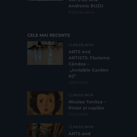
Andronic BUZU
8.030 vizualizari
CELE MAI RECENTE
CLIPA DE ARTA
ARTS and
ARTISTS. Floriama
Cândea –
„Invisible Garden
#2”
30/07/2026
CLIPA DE ARTA
Nicolae Tonitza –
Pictor al copiilor
29/07/2026
CLIPA DE ARTA
ARTS and