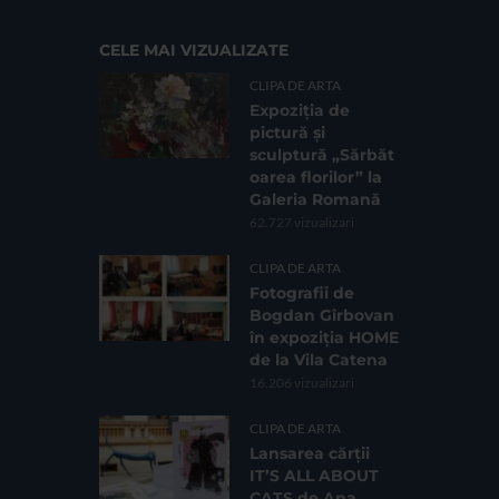
CELE MAI VIZUALIZATE
CLIPA DE ARTA
Expoziția de
pictură și
sculptură „Sărbăt
oarea florilor” la
Galeria Romană
62.727 vizualizari
CLIPA DE ARTA
Fotografii de
Bogdan Gîrbovan
în expoziția HOME
de la Vila Catena
16.206 vizualizari
CLIPA DE ARTA
Lansarea cărții
IT’S ALL ABOUT
CATS de Ana