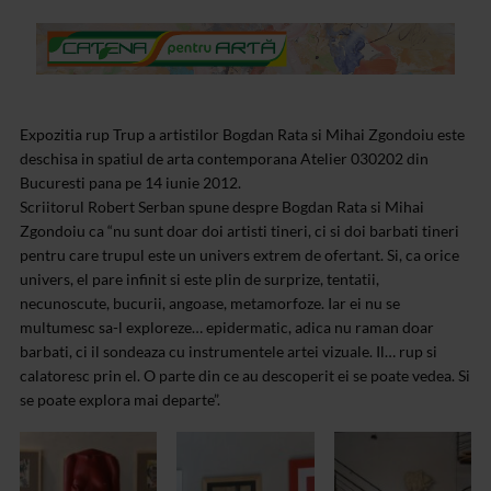
Expozitia rup Trup a artistilor Bogdan Rata si Mihai Zgondoiu este
deschisa in spatiul de arta contemporana Atelier 030202 din
Bucuresti pana pe 14 iunie 2012.
Scriitorul Robert Serban spune despre Bogdan Rata si Mihai
Zgondoiu ca “nu sunt doar doi artisti tineri, ci si doi barbati tineri
pentru care trupul este un univers extrem de ofertant. Si, ca orice
univers, el pare infinit si este plin de surprize, tentatii,
necunoscute, bucurii, angoase, metamorfoze. Iar ei nu se
multumesc sa-l exploreze… epidermatic, adica nu raman doar
barbati, ci il sondeaza cu instrumentele artei vizuale. Il… rup si
calatoresc prin el. O parte din ce au descoperit ei se poate vedea. Si
se poate explora mai departe”.