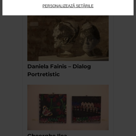
PERSONALIZEAZĂ SETĂRILE
RECOMANDĂRI
Daniela Fainis – Dialog
Portretistic