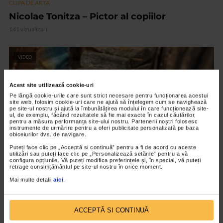
CLIPA DE ARTA
Nicolae Tonitza – Pictor al copiilor
141 vizualizari
VIDEO
Acest site utilizează cookie-uri
Pe lângă cookie-urile care sunt strict necesare pentru funcționarea acestui
site web, folosim cookie-uri care ne ajută să înțelegem cum se navighează
pe site-ul nostru și ajută la îmbunătățirea modului în care funcționează site-
ul, de exemplu, făcând rezultatele să fie mai exacte în cazul căutărilor,
pentru a măsura performanța site-ului nostru. Partenerii noștri folosesc
instrumente de urmărire pentru a oferi publicitate personalizată pe baza
obiceiurilor dvs. de navigare.
Puteți face clic pe „Acceptă si continuă” pentru a fi de acord cu aceste
utilizări sau puteți face clic pe „Personalizează setările” pentru a vă
configura opțiunile. Vă puteți modifica preferințele și, în special, vă puteți
retrage consimțământul pe site-ul nostru în orice moment.
CLIPA DE ARTA
Mai multe detalii
aici
.
ARTS and ARTISTS. Anca Coller – “Cenușa
Memorie”
ACCEPTĂ SI CONTINUĂ
155 vizualizari