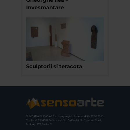
Gheorghe Ilea –
Invesmantare
Sculptorii si teracota
FUNDATIA FILDAS ART
Nr inreg registrul special: 4 PJ/ 29.01.2013
Cod fiscal: 9164384
Sediu social: Str. Delfinului, Nr. 6, parter Bl. 42,
Sc. 4, Ap. 197, Sector 2