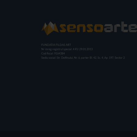
FUNDATIA FILDAS ART
Nr inreg registrul special: 4 PJ/ 29.01.2013
Cod fiscal: 9164384
Sediu social: Str. Delfinului, Nr. 6, parter Bl. 42, Sc. 4, Ap. 197, Sector 2