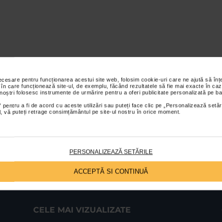
necesare pentru funcționarea acestui site web, folosim cookie-uri care ne ajută să î
 în care funcționează site-ul, de exemplu, făcând rezultatele să fie mai exacte în caz
 noștri folosesc instrumente de urmărire pentru a oferi publicitate personalizată pe ba
 pentru a fi de acord cu aceste utilizări sau puteți face clic pe „Personalizează setăr
ial, vă puteți retrage consimțământul pe site-ul nostru în orice moment.
PERSONALIZEAZĂ SETĂRILE
ACCEPTĂ SI CONTINUĂ
CELE MAI VIZUALIZATE