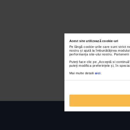
Acest site utilizează cookie-uri
Pe lângă cookie-urile care sunt strict 
nostru și ajută la îmbunătățirea modului
performanța site-ului nostru. Partenerii
Puteți face clic pe „Acceptă si continuă”
puteți modifica preferințele și, în spec
Mai multe detalii
aici
.