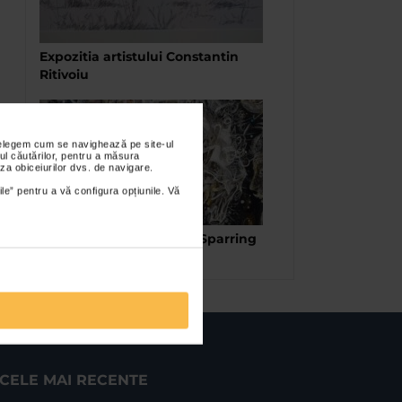
Expozitia artistului Constantin
Ritivoiu
nțelegem cum se navighează pe site-ul
ul căutărilor, pentru a măsura
za obiceiurilor dvs. de navigare.
ile” pentru a vă configura opțiunile. Vă
Cristian Sida – expozitia Sparring
Partners
CELE MAI RECENTE