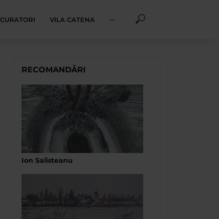
I CURATORI
VILA CATENA
···
RECOMANDĂRI
Ion Salisteanu