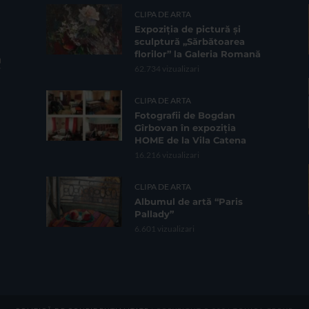
CLIPA DE ARTA
Expoziția de pictură și
sculptură „Sărbătoarea
florilor” la Galeria Romană
62.734 vizualizari
CLIPA DE ARTA
Fotografii de Bogdan
Gîrbovan în expoziția
HOME de la Vila Catena
16.216 vizualizari
CLIPA DE ARTA
Albumul de artă “Paris
Pallady”
6.601 vizualizari