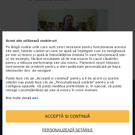
Acest site utilizează cookie-uri
Pe lângă cookie-urile care sunt strict necesare pentru funcționarea acestui
site web, folosim cookie-uri care ne ajută să înțelegem cum se navighează
pe site-ul nostru și ajută la îmbunătățirea modului în care funcționează site-
Malina Ionescu
ul, de exemplu, făcând rezultatele să fie mai exacte în cazul căutărilor,
pentru a măsura performanța site-ului nostru. Partenerii noștri folosesc
instrumente de urmărire pentru a oferi publicitate personalizată pe baza
obiceiurilor dvs. de navigare.
Puteți face clic pe „Acceptă si continuă” pentru a fi de acord cu aceste
utilizări sau puteți face clic pe „Personalizează setările” pentru a vă
configura opțiunile. Vă puteți modifica preferințele și, în special, vă puteți
retrage consimțământul pe site-ul nostru în orice moment.
Mai multe detalii
aici
.
FUNDATIA FILDAS ART
Nr inreg registrul special: 4 PJ/ 29.01.2013
Cod fiscal: 9164384
Sediu social: Str. Delfinului, Nr. 6, parter Bl. 42,
ACCEPTĂ SI CONTINUĂ
Sc. 4, Ap. 197, Sector 2
PERSONALIZEAZĂ SETĂRILE