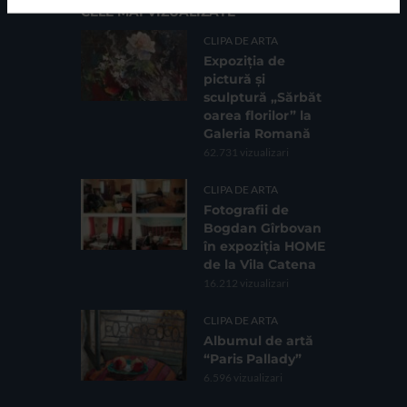
CELE MAI VIZUALIZATE
CLIPA DE ARTA
Expoziția de
pictură și
sculptură „Sărbăt
oarea florilor” la
Galeria Romană
62.731 vizualizari
CLIPA DE ARTA
Fotografii de
Bogdan Gîrbovan
în expoziția HOME
de la Vila Catena
16.212 vizualizari
CLIPA DE ARTA
Albumul de artă
“Paris Pallady”
6.596 vizualizari