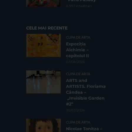
6.597 vizualizari
CELE MAI RECENTE
CLIPA DE ARTA
Expoziția
Alchimie –
capitolul II
07/08/2026
CLIPA DE ARTA
ARTS and
ARTISTS. Floriama
Cândea –
„Invisible Garden
#2”
30/07/2026
CLIPA DE ARTA
Nicolae Tonitza –