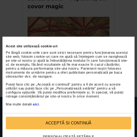
covor magic
Acest site utilizează cookie-uri
Pe lângă cookie-urile care sunt strict necesare pentru funcționarea acestui
site web, folosim cookie-uri care ne ajută să înțelegem cum se navighează
pe site-ul nostru și ajută la îmbunătățirea modului în care funcționează site-
ul, de exemplu, făcând rezultatele să fie mai exacte în cazul căutărilor,
Maria Manea Bordeanu –
pentru a măsura performanța site-ului nostru. Partenerii noștri folosesc
instrumente de urmărire pentru a oferi publicitate personalizată pe baza
Final Scene
obiceiurilor dvs. de navigare.
Puteți face clic pe „Acceptă si continuă” pentru a fi de acord cu aceste
utilizări sau puteți face clic pe „Personalizează setările” pentru a vă
configura opțiunile. Vă puteți modifica preferințele și, în special, vă puteți
retrage consimțământul pe site-ul nostru în orice moment.
Mai multe detalii
aici
.
ACCEPTĂ SI CONTINUĂ
FUNDATIA FILDAS ART
Nr inreg registrul special: 4 PJ/ 29.01.2013
Cod fiscal: 9164384
Sediu social: Str. Delfinului, Nr. 6, parter Bl. 42,
PERSONALIZEAZĂ SETĂRILE