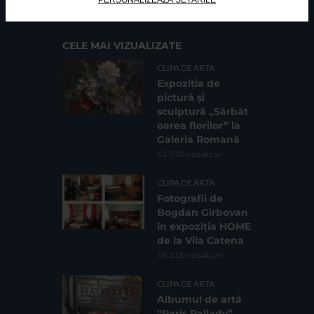
Sc. 4, Ap. 197, Sector 2
CELE MAI VIZUALIZATE
CLIPA DE ARTA
Expoziția de
pictură și
sculptură „Sărbăt
oarea florilor” la
Galeria Romană
62.732 vizualizari
CLIPA DE ARTA
Fotografii de
Bogdan Gîrbovan
în expoziția HOME
de la Vila Catena
16.212 vizualizari
CLIPA DE ARTA
Albumul de artă
“Paris Pallady”