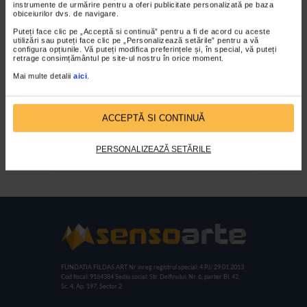
instrumente de urmărire pentru a oferi publicitate personalizată pe baza
obiceiurilor dvs. de navigare.
Puteți face clic pe „Acceptă si continuă” pentru a fi de acord cu aceste
utilizări sau puteți face clic pe „Personalizează setările” pentru a vă
configura opțiunile. Vă puteți modifica preferințele și, în special, vă puteți
retrage consimțământul pe site-ul nostru în orice moment.
Mai multe detalii
aici
.
ACCEPTĂ SI CONTINUĂ
Premiul GoldArt decernat
echipei SensoTV
PERSONALIZEAZĂ SETĂRILE
FUNDATIA FILDAS ART
Nr inreg registrul special: 4 PJ/ 29.01.2013
Cod fiscal: 9164384
Sediu social: Str. Delfinului, Nr. 6, parter Bl. 42,
Sc. 4, Ap. 197, Sector 2