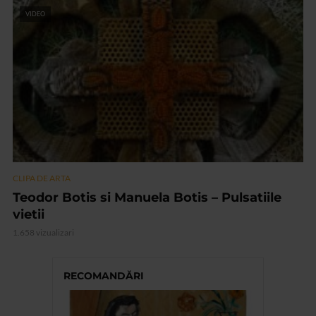
VIDEO
CLIPA DE ARTA
Teodor Botis si Manuela Botis – Pulsatiile
vietii
1.658 vizualizari
RECOMANDĂRI