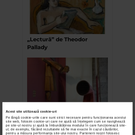
„Lectură” de Theodor
Pallady
Opere de artă donate de
Acest site utilizează cookie-uri
artiștii MIRCEA ROMAN și
Pe lângă cookie-urile care sunt strict necesare pentru funcționarea acestui
site web, folosim cookie-uri care ne ajută să înțelegem cum se navighează
FLORENTINA VOICHI
pe site-ul nostru și ajută la îmbunătățirea modului în care funcționează site-
ul, de exemplu, făcând rezultatele să fie mai exacte în cazul căutărilor,
Muzeului de Artă Constanța
pentru a măsura performanța site-ului nostru. Partenerii noștri folosesc