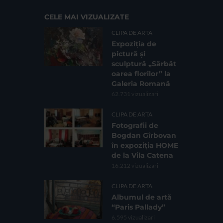
CELE MAI VIZUALIZATE
CLIPA DE ARTA
Expoziția de
pictură și
sculptură „Sărbăt
oarea florilor” la
Galeria Romană
62.731 vizualizari
CLIPA DE ARTA
Fotografii de
Bogdan Gîrbovan
în expoziția HOME
de la Vila Catena
16.212 vizualizari
CLIPA DE ARTA
Albumul de artă
“Paris Pallady”
6.595 vizualizari