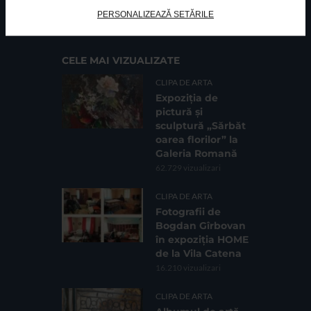
Cod fiscal: 9164384
Sediu social: Str. Delfinului, Nr. 6, parter Bl. 42,
PERSONALIZEAZĂ SETĂRILE
Sc. 4, Ap. 197, Sector 2
CELE MAI VIZUALIZATE
CLIPA DE ARTA
Expoziția de
pictură și
sculptură „Sărbăt
oarea florilor” la
Galeria Romană
62.729 vizualizari
CLIPA DE ARTA
Fotografii de
Bogdan Gîrbovan
în expoziția HOME
de la Vila Catena
16.210 vizualizari
CLIPA DE ARTA