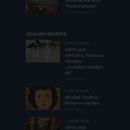
Albumul de artă
“Paris Pallady”
6.593 vizualizari
CELE MAI RECENTE
CLIPA DE ARTA
ARTS and
ARTISTS. Floriama
Cândea –
„Invisible Garden
#2”
30/07/2026
CLIPA DE ARTA
Nicolae Tonitza –
Pictor al copiilor
29/07/2026
CLIPA DE ARTA
ARTS and