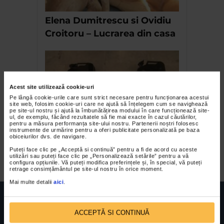
Elena Dumitrescu si Ovidiu
Croitoru – Lucrarea din casa
Acest site utilizează cookie-uri
Pe lângă cookie-urile care sunt strict necesare pentru funcționarea acestui
site web, folosim cookie-uri care ne ajută să înțelegem cum se navighează
pe site-ul nostru și ajută la îmbunătățirea modului în care funcționează site-
ul, de exemplu, făcând rezultatele să fie mai exacte în cazul căutărilor,
pentru a măsura performanța site-ului nostru. Partenerii noștri folosesc
instrumente de urmărire pentru a oferi publicitate personalizată pe baza
Radu Mocanu – expozitia
obiceiurilor dvs. de navigare.
Negru Auriu
Puteți face clic pe „Acceptă si continuă” pentru a fi de acord cu aceste
utilizări sau puteți face clic pe „Personalizează setările” pentru a vă
configura opțiunile. Vă puteți modifica preferințele și, în special, vă puteți
retrage consimțământul pe site-ul nostru în orice moment.
Mai multe detalii
aici
.
ACCEPTĂ SI CONTINUĂ