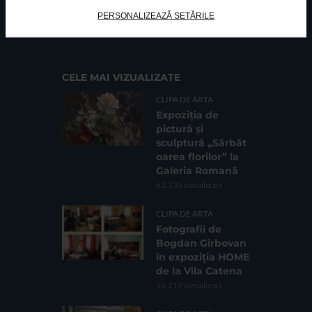
FUNDATIA FILDAS ART
Nr inreg registrul special: 4 PJ/ 29.01.2013
PERSONALIZEAZĂ SETĂRILE
Cod fiscal: 9164384
Sediu social: Str. Delfinului, Nr. 6, parter Bl. 42,
Sc. 4, Ap. 197, Sector 2
CELE MAI VIZUALIZATE
CLIPA DE ARTA
Expoziția de
pictură și
sculptură „Sărbăt
oarea florilor” la
Galeria Romană
62.735 vizualizari
CLIPA DE ARTA
Fotografii de
Bogdan Gîrbovan
în expoziția HOME
de la Vila Catena
16.217 vizualizari