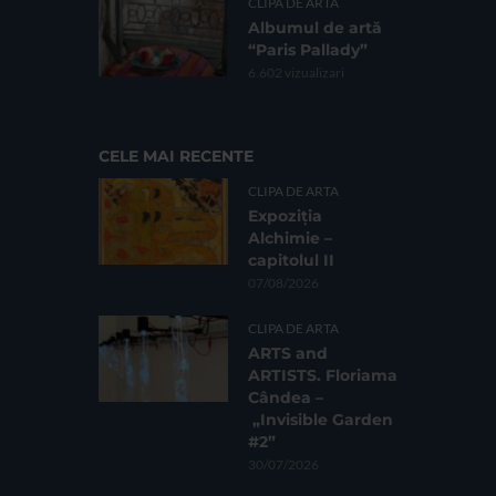
CLIPA DE ARTA
Albumul de artă
“Paris Pallady”
6.602 vizualizari
CELE MAI RECENTE
CLIPA DE ARTA
Expoziția
Alchimie –
capitolul II
07/08/2026
CLIPA DE ARTA
ARTS and
ARTISTS. Floriama
Cândea –
„Invisible Garden
#2”
30/07/2026