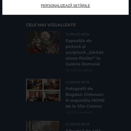
Cod fiscal: 9164384
Sediu social: Str. Delfinului, Nr. 6, parter Bl. 42,
PERSONALIZEAZĂ SETĂRILE
Sc. 4, Ap. 197, Sector 2
CELE MAI VIZUALIZATE
CLIPA DE ARTA
Expoziția de
pictură și
sculptură „Sărbăt
oarea florilor” la
Galeria Romană
62.730 vizualizari
CLIPA DE ARTA
Fotografii de
Bogdan Gîrbovan
în expoziția HOME
de la Vila Catena
16.211 vizualizari
CLIPA DE ARTA
Albumul de artă