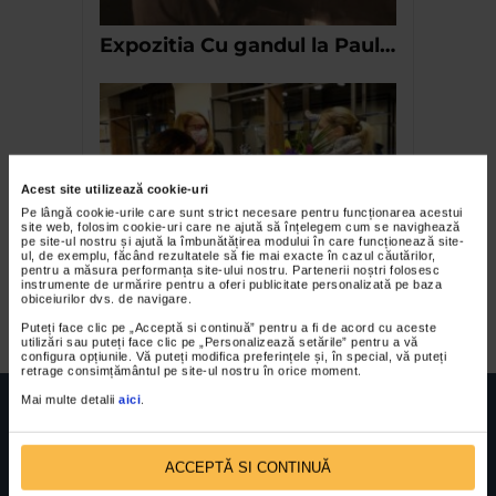
Expozitia Cu gandul la Paul…
Acest site utilizează cookie-uri
Pe lângă cookie-urile care sunt strict necesare pentru funcționarea acestui
site web, folosim cookie-uri care ne ajută să înțelegem cum se navighează
pe site-ul nostru și ajută la îmbunătățirea modului în care funcționează site-
ul, de exemplu, făcând rezultatele să fie mai exacte în cazul căutărilor,
Ipostaze tulburatoare de
pentru a măsura performanța site-ului nostru. Partenerii noștri folosesc
instrumente de urmărire pentru a oferi publicitate personalizată pe baza
Ana Stefania Andronic
obiceiurilor dvs. de navigare.
Puteți face clic pe „Acceptă si continuă” pentru a fi de acord cu aceste
utilizări sau puteți face clic pe „Personalizează setările” pentru a vă
configura opțiunile. Vă puteți modifica preferințele și, în special, vă puteți
retrage consimțământul pe site-ul nostru în orice moment.
Mai multe detalii
aici
.
ACCEPTĂ SI CONTINUĂ
FUNDATIA FILDAS ART
Nr inreg registrul special: 4 PJ/ 29.01.2013