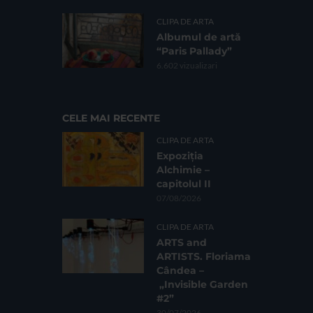
CLIPA DE ARTA
Albumul de artă
“Paris Pallady”
6.602 vizualizari
CELE MAI RECENTE
CLIPA DE ARTA
Expoziția
Alchimie –
capitolul II
07/08/2026
CLIPA DE ARTA
ARTS and
ARTISTS. Floriama
Cândea –
„Invisible Garden
#2”
30/07/2026