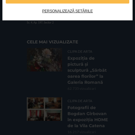
PERSONALIZEAZĂ SETĂRILE
FUNDATIA FILDAS ART
Nr inreg registrul special: 4 PJ/ 29.01.2013
Cod fiscal: 9164384
Sediu social: Str. Delfinului, Nr. 6, parter Bl. 42,
Sc. 4, Ap. 197, Sector 2
CELE MAI VIZUALIZATE
CLIPA DE ARTA
Expoziția de
pictură și
sculptură „Sărbăt
oarea florilor” la
Galeria Romană
62.735 vizualizari
CLIPA DE ARTA
Fotografii de
Bogdan Gîrbovan
în expoziția HOME
de la Vila Catena
16.217 vizualizari