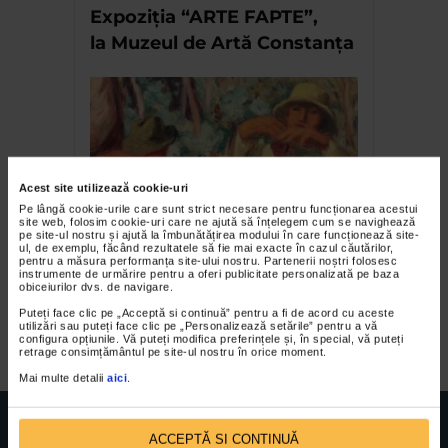
Expoziţia “ARTE FAPTE”,
la Muzeul de Artă Constanţa
Acest site utilizează cookie-uri
Pe lângă cookie-urile care sunt strict necesare pentru funcționarea acestui
site web, folosim cookie-uri care ne ajută să înțelegem cum se navighează
pe site-ul nostru și ajută la îmbunătățirea modului în care funcționează site-
Vernisajul expozițiilor
ul, de exemplu, făcând rezultatele să fie mai exacte în cazul căutărilor,
pentru a măsura performanța site-ului nostru. Partenerii noștri folosesc
“József Klein – Școala de la
instrumente de urmărire pentru a oferi publicitate personalizată pe baza
obiceiurilor dvs. de navigare.
Baia Mare” și “Thomas
Puteți face clic pe „Acceptă si continuă” pentru a fi de acord cu aceste
Ruff – Covoare Zburătoare”
utilizări sau puteți face clic pe „Personalizează setările” pentru a vă
configura opțiunile. Vă puteți modifica preferințele și, în special, vă puteți
retrage consimțământul pe site-ul nostru în orice moment.
Mai multe detalii
aici
.
ACCEPTĂ SI CONTINUĂ