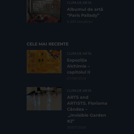
CLIPA DE ARTA
Albumul de artă
“Paris Pallady”
6.605 vizualizari
CELE MAI RECENTE
CLIPA DE ARTA
Expoziția
Alchimie –
capitolul II
07/08/2026
CLIPA DE ARTA
ARTS and
ARTISTS. Floriama
Cândea –
„Invisible Garden
#2”
30/07/2026