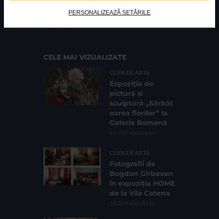
PERSONALIZEAZĂ SETĂRILE
FUNDATIA FILDAS ART
Nr inreg registrul special: 4 PJ/ 29.01.2013
Cod fiscal: 9164384
Sediu social: Str. Delfinului, Nr. 6, parter Bl. 42,
Sc. 4, Ap. 197, Sector 2
CELE MAI VIZUALIZATE
CLIPA DE ARTA
Expoziția de
pictură și
sculptură „Sărbăt
oarea florilor” la
Galeria Romană
62.737 vizualizari
CLIPA DE ARTA
Fotografii de
Bogdan Gîrbovan
în expoziția HOME
de la Vila Catena
16.219 vizualizari