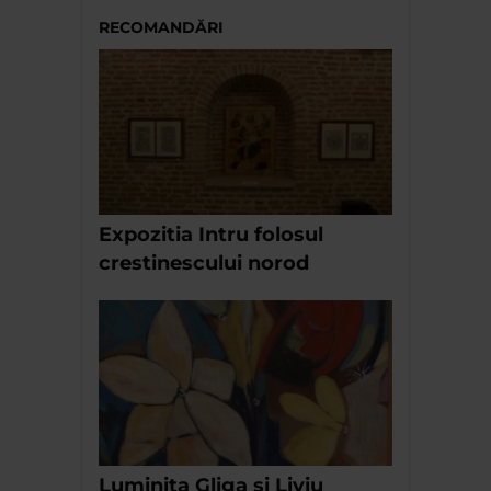
RECOMANDĂRI
Expozitia Intru folosul
crestinescului norod
Luminita Gliga si Liviu