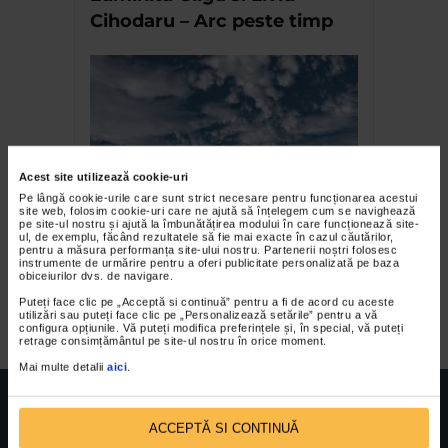
Cihodaru – Arc peste timp
Acest site utilizează cookie-uri
Pe lângă cookie-urile care sunt strict necesare pentru funcționarea acestui
site web, folosim cookie-uri care ne ajută să înțelegem cum se navighează
Henry Mavrodin și Florin
pe site-ul nostru și ajută la îmbunătățirea modului în care funcționează site-
ul, de exemplu, făcând rezultatele să fie mai exacte în cazul căutărilor,
Ciubotaru – Lucrări bi și tri-
pentru a măsura performanța site-ului nostru. Partenerii noștri folosesc
instrumente de urmărire pentru a oferi publicitate personalizată pe baza
dimensionale la Muzeul
obiceiurilor dvs. de navigare.
Național al Țăranului Român
Puteți face clic pe „Acceptă si continuă” pentru a fi de acord cu aceste
utilizări sau puteți face clic pe „Personalizează setările” pentru a vă
configura opțiunile. Vă puteți modifica preferințele și, în special, vă puteți
retrage consimțământul pe site-ul nostru în orice moment.
Mai multe detalii
aici
.
ACCEPTĂ SI CONTINUĂ