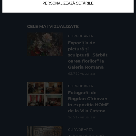
Cod fiscal: 9164384
Sediu social: Str. Delfinului, Nr. 6, parter Bl. 42,
PERSONALIZEAZĂ SETĂRILE
Sc. 4, Ap. 197, Sector 2
CELE MAI VIZUALIZATE
CLIPA DE ARTA
Expoziția de
pictură și
sculptură „Sărbăt
oarea florilor” la
Galeria Romană
62.735 vizualizari
CLIPA DE ARTA
Fotografii de
Bogdan Gîrbovan
în expoziția HOME
de la Vila Catena
16.217 vizualizari
CLIPA DE ARTA