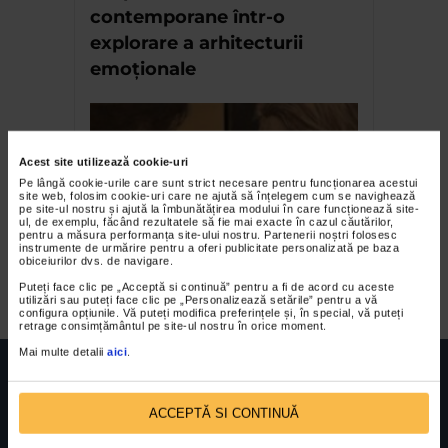
contemporane într-o
explorare a arhitecturii
emoționale
Acest site utilizează cookie-uri
Pe lângă cookie-urile care sunt strict necesare pentru funcționarea acestui
site web, folosim cookie-uri care ne ajută să înțelegem cum se navighează
pe site-ul nostru și ajută la îmbunătățirea modului în care funcționează site-
ul, de exemplu, făcând rezultatele să fie mai exacte în cazul căutărilor,
pentru a măsura performanța site-ului nostru. Partenerii noștri folosesc
instrumente de urmărire pentru a oferi publicitate personalizată pe baza
obiceiurilor dvs. de navigare.
Expozitia
Puteți face clic pe „Acceptă si continuă” pentru a fi de acord cu aceste
utilizări sau puteți face clic pe „Personalizează setările” pentru a vă
configura opțiunile. Vă puteți modifica preferințele și, în special, vă puteți
retrage consimțământul pe site-ul nostru în orice moment.
Mai multe detalii
aici
.
ACCEPTĂ SI CONTINUĂ
FUNDATIA FILDAS ART
Nr inreg registrul special: 4 PJ/ 29.01.2013