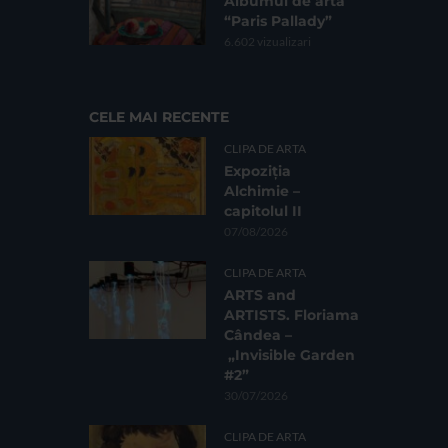
Albumul de artă
“Paris Pallady”
6.602 vizualizari
CELE MAI RECENTE
CLIPA DE ARTA
Expoziția
Alchimie –
capitolul II
07/08/2026
CLIPA DE ARTA
ARTS and
ARTISTS. Floriama
Cândea –
„Invisible Garden
#2”
30/07/2026
CLIPA DE ARTA