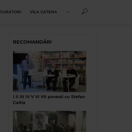
I CURATORI
VILA CATENA
···
RECOMANDĂRI
I II III IV V VI VII povesti cu Stefan
Caltia