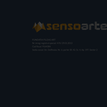
FUNDATIA FILDAS ART
Nr inreg registrul special: 4 PJ/ 29.01.2013
Cod fiscal: 9164384
Sediu social: Str. Delfinului, Nr. 6, parter Bl. 42, Sc. 4, Ap. 197, Sector 2