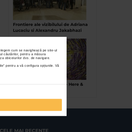
Frontiere ale vizibilului de Adriana
Lucaciu si Alexandru Jakabhazi
nțelegem cum se navighează pe site-ul
ul căutărilor, pentru a măsura
za obiceiurilor dvs. de navigare.
ile” pentru a vă configura opțiunile. Vă
Dominic – Petru Virtosu – Here &
Now
CELE MAI RECENTE