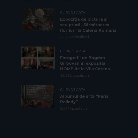
CLIPA DE ARTA
Expoziția de pictură și
sculptură „Sărbătoarea
florilor” la Galeria Romană
62.732 vizualizari
CLIPA DE ARTA
Fotografii de Bogdan
Gîrbovan în expoziția
HOME de la Vila Catena
16.212 vizualizari
CLIPA DE ARTA
Albumul de artă “Paris
Pallady”
6.597 vizualizari