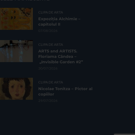
CLIPA DE ARTA
Expoziția Alchimie –
capitolul II
07/08/2026
CLIPA DE ARTA
ARTS and ARTISTS.
Floriama Cândea –
„Invisible Garden #2”
30/07/2026
CLIPA DE ARTA
Nicolae Tonitza – Pictor al
copiilor
29/07/2026