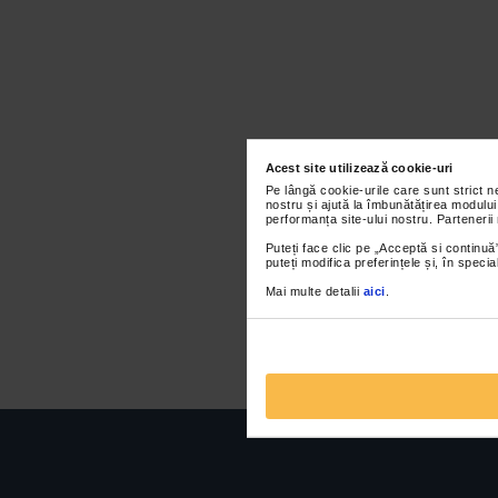
Acest site utilizează cookie-uri
Pe lângă cookie-urile care sunt strict 
nostru și ajută la îmbunătățirea modului
performanța site-ului nostru. Partenerii
Puteți face clic pe „Acceptă si continuă”
puteți modifica preferințele și, în spec
Mai multe detalii
aici
.