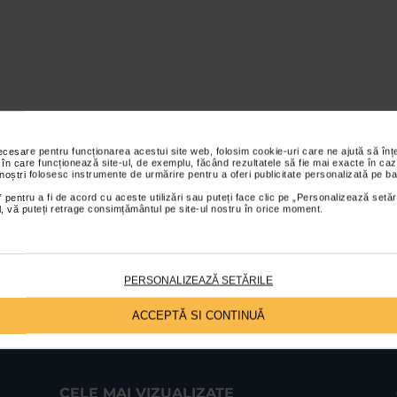
necesare pentru funcționarea acestui site web, folosim cookie-uri care ne ajută să î
 în care funcționează site-ul, de exemplu, făcând rezultatele să fie mai exacte în caz
 noștri folosesc instrumente de urmărire pentru a oferi publicitate personalizată pe ba
 pentru a fi de acord cu aceste utilizări sau puteți face clic pe „Personalizează setăr
ial, vă puteți retrage consimțământul pe site-ul nostru în orice moment.
PERSONALIZEAZĂ SETĂRILE
ACCEPTĂ SI CONTINUĂ
CELE MAI VIZUALIZATE