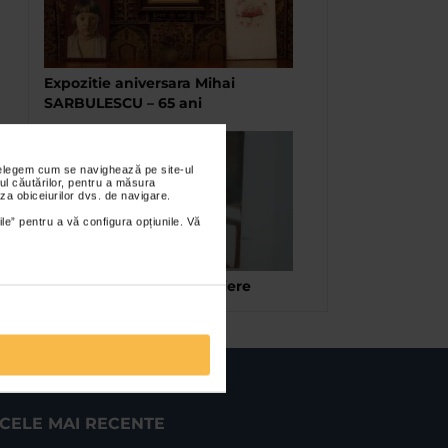
Expozitie aniversara Mihai
SARBULESCU – 65 ani
nțelegem cum se navighează pe site-ul
ul căutărilor, pentru a măsura
za obiceiurilor dvs. de navigare.
ile” pentru a vă configura opțiunile. Vă
Stravezime / Prolog / Inviere
CELE MAI RECENTE