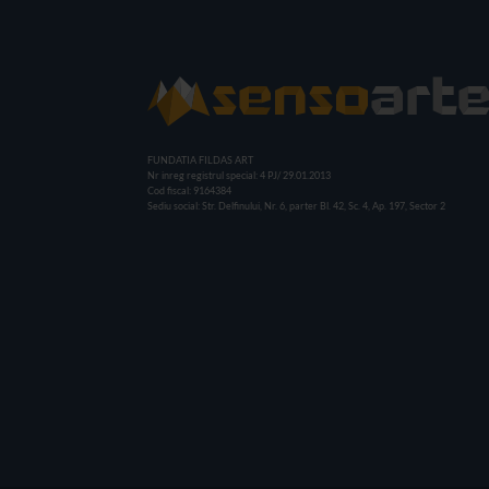
FUNDATIA FILDAS ART
Nr inreg registrul special: 4 PJ/ 29.01.2013
Cod fiscal: 9164384
Sediu social: Str. Delfinului, Nr. 6, parter Bl. 42, Sc. 4, Ap. 197, Sector 2