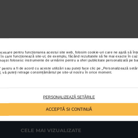
necesare pentru funcționarea acestui site web, folosim cookie-uri care ne ajută să î
 în care funcționează site-ul, de exemplu, făcând rezultatele să fie mai exacte în caz
 noștri folosesc instrumente de urmărire pentru a oferi publicitate personalizată pe ba
 pentru a fi de acord cu aceste utilizări sau puteți face clic pe „Personalizează setăr
ial, vă puteți retrage consimțământul pe site-ul nostru în orice moment.
PERSONALIZEAZĂ SETĂRILE
ACCEPTĂ SI CONTINUĂ
CELE MAI VIZUALIZATE