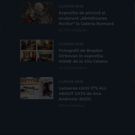
CLIPA DE ARTA
Expoziția de pictură și
sculptură „Sărbătoarea
florilor” la Galeria Romană
62.729 vizualizari
CLIPA DE ARTA
Fotografii de Bogdan
Gîrbovan în expoziția
HOME de la Vila Catena
16.210 vizualizari
CLIPA DE ARTA
Lansarea cărții IT’S ALL
ABOUT CATS de Ana
Andronic BUZU
8.034 vizualizari