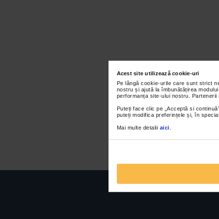
Acest site utilizează cookie-uri
Pe lângă cookie-urile care sunt strict 
nostru și ajută la îmbunătățirea modului
performanța site-ului nostru. Partenerii
Puteți face clic pe „Acceptă si continuă”
puteți modifica preferințele și, în spec
Mai multe detalii
aici
.