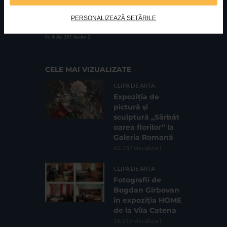
PERSONALIZEAZĂ SETĂRILE
FUNDATIA FILDAS ART
Nr inreg registrul special: 4 PJ/ 29.01.2013
Cod fiscal: 9164384
Sediu social: Str. Delfinului, Nr. 6, parter Bl. 42,
Sc. 4, Ap. 197, Sector 2
CELE MAI VIZUALIZATE
CLIPA DE ARTA
Expoziția de
pictură și
sculptură „Sărbăt
oarea florilor” la
Galeria Romană
62.737 vizualizari
CLIPA DE ARTA
Fotografii de
Bogdan Gîrbovan
în expoziția HOME
de la Vila Catena
16.219 vizualizari