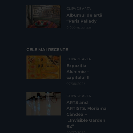
CLIPA DE ARTA
Albumul de artă
“Paris Pallady”
6.605 vizualizari
CELE MAI RECENTE
CLIPA DE ARTA
Expoziția
Alchimie –
capitolul II
07/08/2026
CLIPA DE ARTA
ARTS and
ARTISTS. Floriama
Cândea –
„Invisible Garden
#2”
30/07/2026