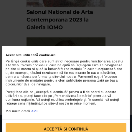
Salonul National de Arta
Contemporana 2023 la
Galeria IOMO
Acest site utilizează cookie-uri
Pe lângă cookie-urile care sunt strict necesare pentru funcționarea acestui
site web, folosim cookie-uri care ne ajută să înțelegem cum se navighează
pe site-ul nostru și ajută la îmbunătățirea modului în care funcționează site-
ul, de exemplu, făcând rezultatele să fie mai exacte în cazul căutărilor,
pentru a măsura performanța site-ului nostru. Partenerii noștri folosesc
instrumente de urmărire pentru a oferi publicitate personalizată pe baza
obiceiurilor dvs. de navigare.
Toata faptura sa laude pe
Puteți face clic pe „Acceptă si continuă” pentru a fi de acord cu aceste
Domnul – expozitie
utilizări sau puteți face clic pe „Personalizează setările” pentru a vă
configura opțiunile. Vă puteți modifica preferințele și, în special, vă puteți
retrage consimțământul pe site-ul nostru în orice moment.
Mai multe detalii
aici
.
ACCEPTĂ SI CONTINUĂ